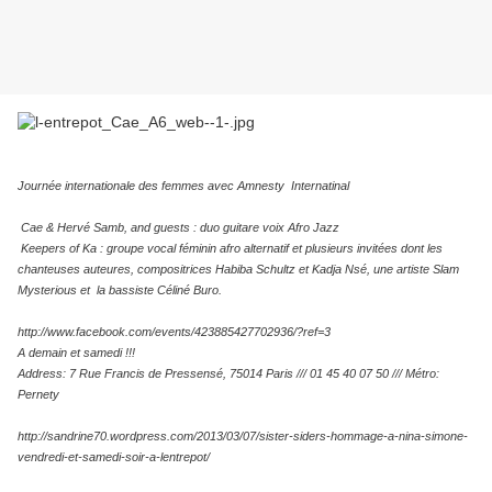
Journée internationale des femmes avec Amnesty Internatinal
Cae & Hervé Samb, and guests : duo guitare voix Afro Jazz
Keepers of Ka : groupe vocal féminin afro alternatif et plusieurs invitées dont les
chanteuses auteures, compositrices Habiba Schultz et Kadja Nsé, une artiste Slam
Mysterious et la bassiste Céliné Buro.
http://www.facebook.com/events/423885427702936/?ref=3
A demain et samedi !!!
Address: 7 Rue Francis de Pressensé, 75014 Paris /// 01 45 40 07 50 /// Métro:
Pernety
http://sandrine70.wordpress.com/2013/03/07/sister-siders-hommage-a-nina-simone-
vendredi-et-samedi-soir-a-lentrepot/