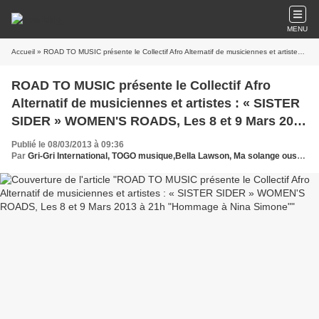
MENU
Accueil
» ROAD TO MUSIC présente le Collectif Afro Alternatif de musiciennes et artistes : « SISTER SIDER » WOMEN'S ROADS, Les 8 et 9 Mars 2013 à 21h "Hommage à Nina Simone"
ROAD TO MUSIC présente le Collectif Afro
Alternatif de musiciennes et artistes : « SISTER
SIDER » WOMEN'S ROADS, Les 8 et 9 Mars 2013
à 21h "Hommage à Nina Simone"
Publié le 08/03/2013 à 09:36
Par
Gri-Gri International, TOGO musique,Bella Lawson, Ma solange oussou, New York, Blues, France, Love Paris, Music, Afrique, Sony, ROAD TO MUSIC, Cae & Hervé Samb, Nina Simone , Europe