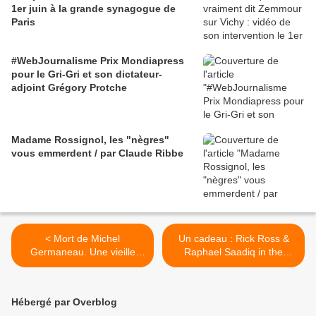
1er juin à la grande synagogue de
Paris
#WebJournalisme Prix Mondiapress
pour le Gri-Gri et son dictateur-
adjoint Grégory Protche
Madame Rossignol, les "nègres"
vous emmerdent / par Claude Ribbe
< Mort de Michel
Un cadeau : Rick Ross &
Germaneau. Une vieille
Raphael Saadiq in the
habitude française :
studio - Making off "All The
envoyer en Afrique tout ce
Money In The World" >
qui est périmé ?
Hébergé par Overblog