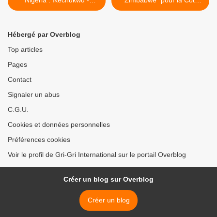
Nigeria : Ikechukwu -
"Zimbabwe" pour la Côte
Critical Ft. D'Banj
d'Ivoire ! >
Hébergé par Overblog
Top articles
Pages
Contact
Signaler un abus
C.G.U.
Cookies et données personnelles
Préférences cookies
Voir le profil de Gri-Gri International sur le portail Overblog
Créer un blog sur Overblog
Créer un blog