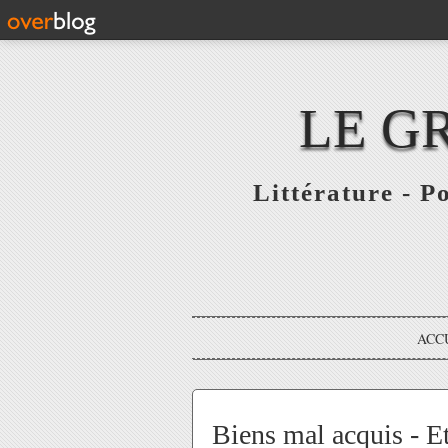
LE G
Littérature - P
ACC
Biens mal acquis - E