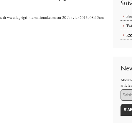
Sui
Fa
 dr www.legrigriinternational.com sur 20 Janvier 2013, 08:15am
Twi
RS
New
Abonne
article
Email