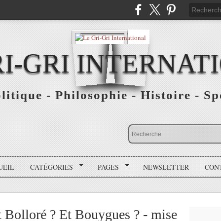
RI-GRI INTERNAT
olitique - Philosophie - Histoire - S
UEIL
CATÉGORIES
PAGES
NEWSLETTER
CON
t Bolloré ? Et Bouygues ? - mise