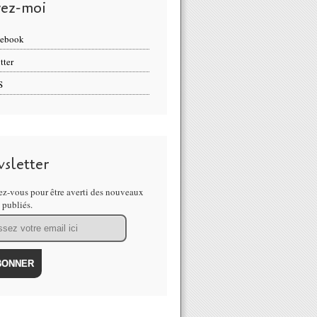
vez-moi
cebook
tter
S
sletter
z-vous pour être averti des nouveaux
s publiés.