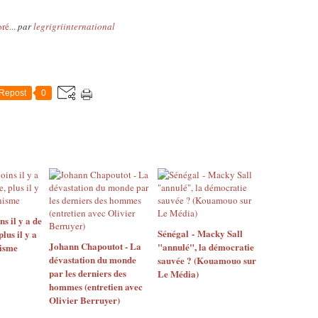
ré...
par
legrigriinternational
Repost
0
 il y a de
Sénégal - Macky Sall
us il y a
Johann Chapoutot - La
"annulé", la démocratie
isme
dévastation du monde
sauvée ? (Kouamouo sur
par les derniers des
Le Média)
hommes (entretien avec
Olivier Berruyer)