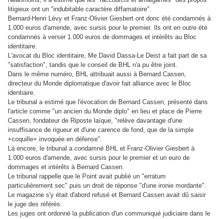
litigieux ont un "indubitable caractère diffamatoire".
Bernard-Henri Lévy et Franz-Olivier Giesbert ont donc été condamnés à
1.000 euros d'amende, avec sursis pour le premier. Ils ont en outre été
condamnés à verser 1.000 euros de dommages et intérêts au Bloc
identitaire.
L'avocat du Bloc identitaire, Me David Dassa-Le Deist a fait part de sa
"satisfaction", tandis que le conseil de BHL n'a pu être joint.
Dans le même numéro, BHL attribuait aussi à Bernard Cassen,
directeur du Monde diplomatique d'avoir fait alliance avec le Bloc
identiaire.
Le tribunal a estimé que l'évocation de Bernard Cassen, présenté dans
l'article comme "un ancien du Monde diplo" en lieu et place de Pierre
Cassen, fondateur de Riposte laïque, "relève davantage d'une
insuffisance de rigueur et d'une carence de fond, que de la simple
+coquille+ invoquée en défense".
Là encore, le tribunal a condamné BHL et Franz-Olivier Giesbert à
1.000 euros d'amende, avec sursis pour le premier et un euro de
dommages et intérêts à Bernard Cassen.
Le tribunal rappelle que le Point avait publié un "erratum
particulièrement sec" puis un droit de réponse "d'une ironie mordante".
Le magazine s'y était d'abord refusé et Bernard Cassen avait dû saisir
le juge des référés.
Les juges ont ordonné la publication d'un communiqué judiciaire dans le