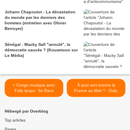
Johann Chapoutot - La dévastation
du monde par les derniers des
hommes (entretien avec Olivier
Berruyer)
Sénégal - Macky Sall "annulé", la
démocratie sauvée ? (Kouamouo sur
Le Média)
< Congo musique avec
À quoi sert encore la
Fally Ipupa : 5e Race
France au Mali ? - Galy,
Groga-Bada, Mathias -
France Culture 22/04/2013
>
Hébergé par Overblog
Top articles
Pages