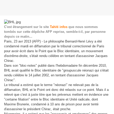
C'est étrangement sur le site
Tahiti infos
que nous sommes
tombés sur cette dépêche AFP reprise, semble-t-il, par personne
depuis ce matin...
Paris, 23 avr 2013 (AFP) - Le philosophe Bernard-Henri Lévy a été
condamné mardi en diffamation par le tribunal correctionnel de Paris
pour avoir écrit dans le Point que le Bloc identitaire, un mouvement
d'extrême-droite, s'était rendu célèbre en tentant d'assassiner Jacques
Chirac.
Dans son "bloc-notes" publié dans l'hebdomadaire fin décembre 2010,
BHL avait qualifié le Bloc identitaire de "groupuscule néonazi qui s'était
rendu célèbre le 14 juillet 2002, en tentant d'assassiner Jacques
Chirac".
Le tribunal a estimé que le terme "néonazi" ne relevait pas de la
diffamation, BHL et le Point ont donc été relaxés sur ce point. Mais il a
relevé que c'est à juste titre que les prévenus mettent en évidence une
"certaine filiation" entre le Bloc identitaire et Unité radicale, dont
Maxime Brunerie, condamné à 10 ans de prison pour avoir tenté
d'assassiner le président Chirac, était proche.
Néanmoins, il a estimé que les "raccourcis et amalgames" des propos