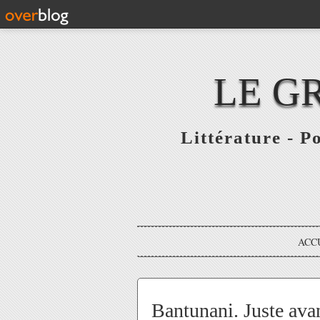
LE G
Littérature - P
ACC
Bantunani. Juste ava