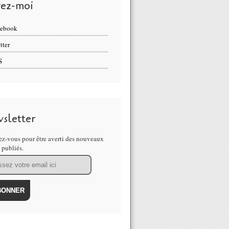
vez-moi
cebook
tter
S
sletter
z-vous pour être averti des nouveaux
s publiés.