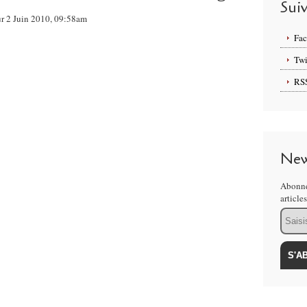
Sui
ur 2 Juin 2010, 09:58am
Fa
Twi
RS
New
Abonne
article
Email