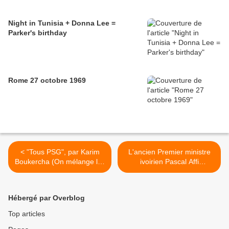
Night in Tunisia + Donna Lee =
Parker's birthday
Rome 27 octobre 1969
< "Tous PSG", par Karim
L'ancien Premier ministre
Boukercha (On mélange les
ivoirien Pascal Affi
races mais pas les classes
Nguessan refoulé par les
sociales)
Américains ! >
Hébergé par Overblog
Top articles