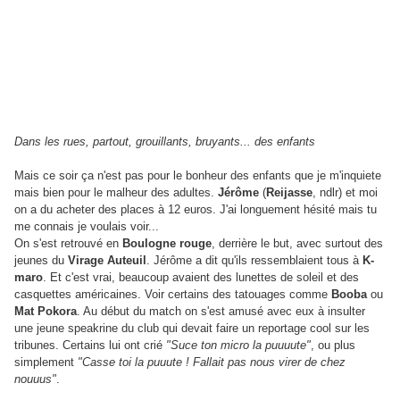
Dans les rues, partout, grouillants, bruyants... des enfants
Mais ce soir ça n'est pas pour le bonheur des enfants que je m'inquiete
mais bien pour le malheur des adultes.
Jérôme
(
Reijasse
, ndlr) et moi
on a du acheter des places à 12 euros. J'ai longuement hésité mais tu
me connais je voulais voir...
On s'est retrouvé en
Boulogne rouge
, derrière le but, avec surtout des
jeunes du
Virage Auteuil
. Jérôme a dit qu'ils ressemblaient tous à
K-
maro
. Et c'est vrai, beaucoup avaient des lunettes de soleil et des
casquettes américaines. Voir certains des tatouages comme
Booba
ou
Mat Pokora
. Au début du match on s'est amusé avec eux à insulter
une jeune speakrine du club qui devait faire un reportage cool sur les
tribunes. Certains lui ont crié
"Suce ton micro la puuuute"
, ou plus
simplement
"Casse toi la puuute ! Fallait pas nous virer de chez
nouuus"
.