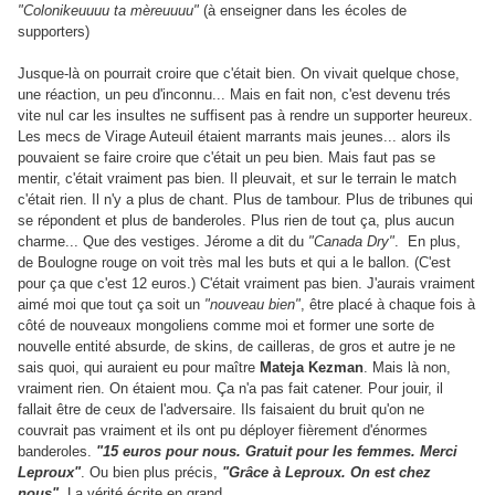
"Colonikeuuuu ta mèreuuuu"
(à enseigner dans les écoles de
supporters)
Jusque-là on pourrait croire que c'était bien. On vivait quelque chose,
une réaction, un peu d'inconnu... Mais en fait non, c'est devenu trés
vite nul car les insultes ne suffisent pas à rendre un supporter heureux.
Les mecs de Virage Auteuil étaient marrants mais jeunes... alors ils
pouvaient se faire croire que c'était un peu bien. Mais faut pas se
mentir, c'était vraiment pas bien. Il pleuvait, et sur le terrain le match
c'était rien. Il n'y a plus de chant. Plus de tambour. Plus de tribunes qui
se répondent et plus de banderoles. Plus rien de tout ça, plus aucun
charme... Que des vestiges. Jérome a dit du
"Canada Dry"
. En plus,
de Boulogne rouge on voit très mal les buts et qui a le ballon. (C'est
pour ça que c'est 12 euros.) C'était vraiment pas bien. J'aurais vraiment
aimé moi que tout ça soit un
"nouveau bien"
, être placé à chaque fois à
côté de nouveaux mongoliens comme moi et former une sorte de
nouvelle entité absurde, de skins, de cailleras, de gros et autre je ne
sais quoi, qui auraient eu pour maître
Mateja Kezman
. Mais là non,
vraiment rien. On étaient mou. Ça n'a pas fait catener. Pour jouir, il
fallait être de ceux de l'adversaire. Ils faisaient du bruit qu'on ne
couvrait pas vraiment et ils ont pu déployer fièrement d'énormes
banderoles.
"15 euros pour nous. Gratuit pour les femmes. Merci
Leproux"
. Ou bien plus précis,
"Grâce à Leproux. On est chez
nous"
. La vérité écrite en grand.