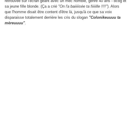
retrouvée sur l'écran géant avec un mec horrible, genre 40 ans - bcbg et
sa jeune fille blonde. (Ça a crié
"On l'a baiiiiisée ta fiiiiille !!!!"
). Alors
que l'homme disait être content d'être là, jusqu'à ce que sa voix
disparaisse totalement derrière les cris du slogan
"Colonikeuuuu ta
mèreuuuu"
.