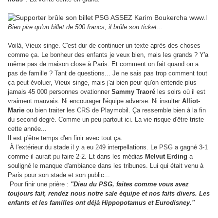
Bien pire qu'un billet de 500 francs, il brûle son ticket...
Voilà, Vieux singe. C'est dur de continuer un texte après des choses
comme ça. Le bonheur des enfants je veux bien, mais les grands ? Y'a
même pas de maison close à Paris. Et comment on fait quand on a
pas de famille ? Tant de questions...
Je ne sais pas trop comment tout
ça peut évoluer, Vieux singe, mais j'ai bien peur qu'on entende plus
jamais 45 000 personnes ovationner
Sammy Traoré
les soirs où il est
vraiment mauvais. Ni encourager l'équipe adverse. Ni insulter
Alliot-
Marie
ou bien traiter les CRS de Playmobil. Ça ressemble bien à la fin
du second degré. Comme un peu partout ici. La vie risque d'être triste
cette année...
Il est p'être temps d'en finir avec tout ça.
À l'extérieur du stade il y a eu 249 interpellations. Le PSG a gagné 3-1
comme il aurait pu faire 2-2. Et dans les médias
Melvut Erding
a
souligné le manque d'ambiance dans les tribunes. Lui qui était venu à
Paris pour son stade et son public...
Pour finir une prière :
"Dieu du PSG, faites comme vous avez
toujours fait, rendez nous notre sale équipe et nos faits divers. Les
enfants et les familles ont déjà Hippopotamus et Eurodisney."