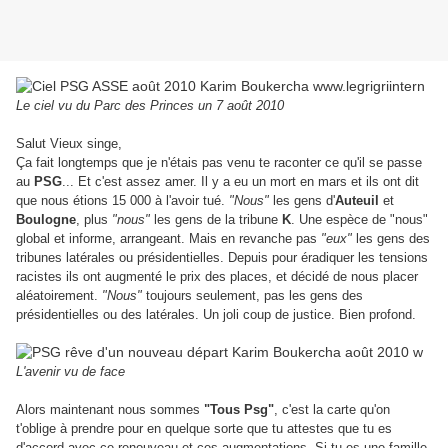
Le ciel vu du Parc des Princes un 7 août 2010
Salut Vieux singe,
Ça fait longtemps que je n'étais pas venu te raconter ce qu'il se passe
au
PSG
... Et c'est assez amer.
Il y a eu un mort en mars et ils ont dit
que nous étions 15 000 à l'avoir tué.
"Nous"
les gens d'
Auteuil
et
Boulogne
, plus
"nous"
les gens de la tribune
K
. Une espèce de "nous"
global et informe, arrangeant. Mais en revanche pas
"eux"
les gens des
tribunes latérales ou présidentielles. Depuis pour éradiquer les tensions
racistes ils ont augmenté le prix des places, et décidé de nous placer
aléatoirement.
"Nous"
toujours seulement, pas les gens des
présidentielles ou des latérales. Un joli coup de justice. Bien profond.
L'avenir vu de face
Alors maintenant nous sommes
"Tous Psg"
, c'est la carte qu'on
t'oblige à prendre pour en quelque sorte que tu attestes que tu es
d'accord avec ce renouveau et ces augmentations. Si tu es une famille,