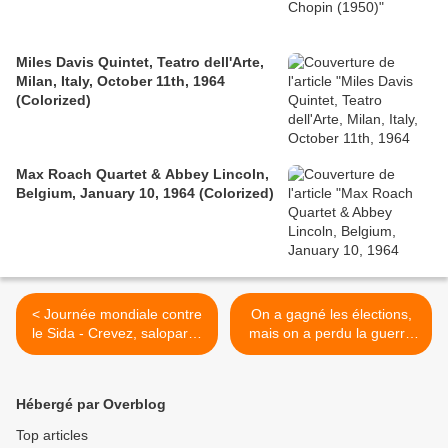
Miles Davis Quintet, Teatro dell'Arte,
Milan, Italy, October 11th, 1964
(Colorized)
Max Roach Quartet & Abbey Lincoln,
Belgium, January 10, 1964 (Colorized)
< Journée mondiale contre
On a gagné les élections,
le Sida - Crevez, salopards
mais on a perdu la guerre
de paludéens !
(5 raisons de ne pas
marcher à la victoire de
Ouattara) - Le livre >
Hébergé par Overblog
Top articles