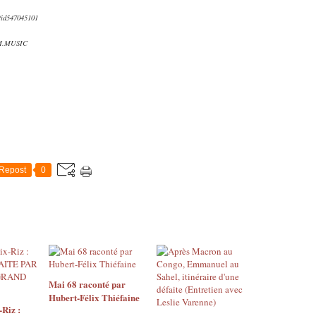
e/id547045101
M.MUSIC
Repost
0
Mai 68 raconté par
Hubert-Félix Thiéfaine
Riz :