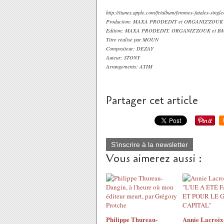
http://itunes.apple.com/fr/album/femmes-fatales-singl
Production: MAXA PRODEDIT et ORGANIZ'ZOUK
Edition: MAXA PRODEDIT, ORGANIZ'ZOUK et B
Titre réalisé par MOUN
Compositeur: DEZAY
Auteur: STONY
Arrangements: ATIM
Partager cet article
S'inscrire à la newsletter
Vous aimerez aussi :
Philippe Thureau-
Annie Lacroix-