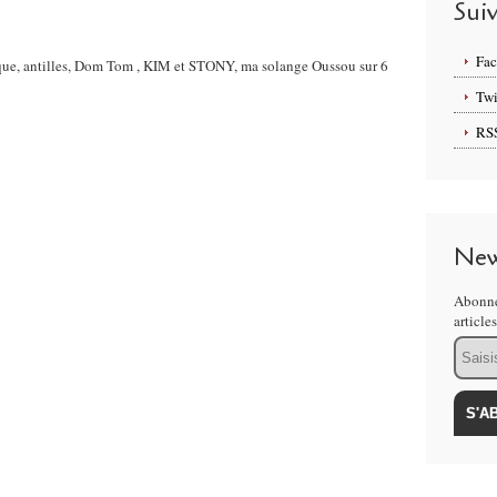
Sui
Fa
ique, antilles, Dom Tom , KIM et STONY, ma solange Oussou sur 6
Twi
RS
New
Abonne
article
Email