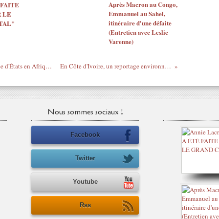
Après Macron au Congo,
 FAITE
Emmanuel au Sahel,
 LE
itinéraire d'une défaite
TAL"
(Entretien avec Leslie
Varenne)
#2012 - Aucun Blanc ne croit à l'existence d'États en Afrique - On a gagné les élections... (2) - Grégory Protche -
En Côte d'Ivoire, un reportage environnemental conduit le journaliste à l'exil
Nous sommes sociaux !
Facebook
Twitter
Youtube
Rss