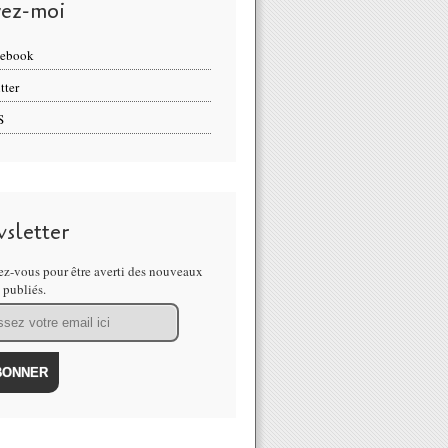
vez-moi
cebook
tter
S
sletter
z-vous pour être averti des nouveaux
s publiés.