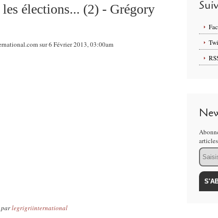
Sui
les élections... (2) - Grégory
Fa
Twi
ernational.com sur 6 Février 2013, 03:00am
RS
New
Abonne
article
Email
par
legrigriinternational