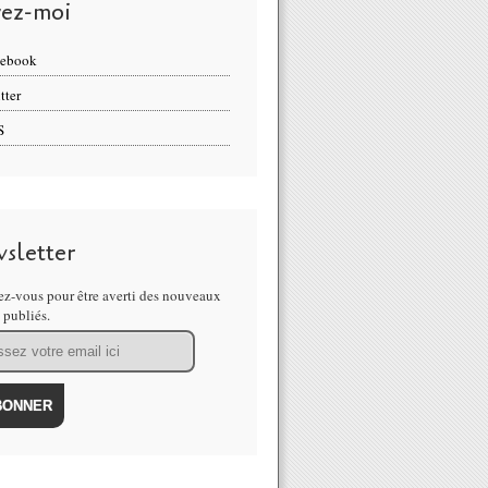
vez-moi
cebook
tter
S
sletter
z-vous pour être averti des nouveaux
s publiés.