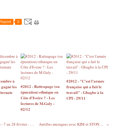
Repost
0
écembre à
#2012 - "C'est l'armée
#2012 - Rattrapage (ou
 gagné les
française qui a fait le
épuration) ethnique en
alternate
travail" - Gbagbo à la
Côte d'Ivoire ? - Les
CPI - 29/11
lectures de M.Galy -
02/12
Les Métamorphoses de Juju - Expo photo - 7 au 28 février - Maison de l'Afrique à Paris
Antilles musiques avec KIM et STONY : Femmes Fatales