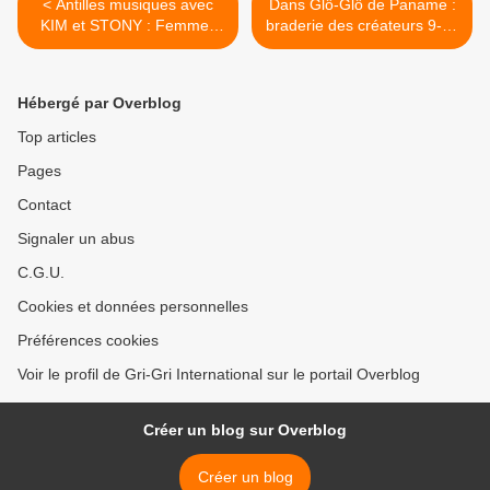
< Antilles musiques avec
Dans Glô-Glô de Paname :
KIM et STONY : Femmes
braderie des créateurs 9-10
Fatales
février Paris >
Hébergé par Overblog
Top articles
Pages
Contact
Signaler un abus
C.G.U.
Cookies et données personnelles
Préférences cookies
Voir le profil de Gri-Gri International sur le portail Overblog
Créer un blog sur Overblog
Créer un blog