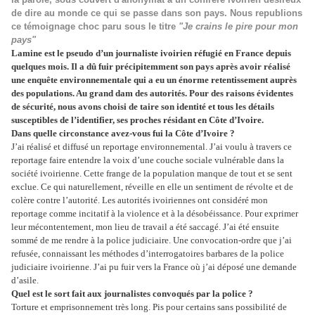
de dire au monde ce qui se passe dans son pays.
Nous republions
ce témoignage choc paru sous le titre
"Je crains le pire pour mon
pays"
Lamine est le pseudo d’un journaliste ivoirien réfugié en France depuis
quelques mois. Il a dû fuir précipitemment son pays après avoir réalisé
une enquête environnementale qui a eu un énorme retentissement auprès
des populations. Au grand dam des autorités. Pour des raisons évidentes
de sécurité, nous avons choisi de taire son identité et tous les détails
susceptibles de l’identifier, ses proches résidant en Côte d’Ivoire.
Dans quelle circonstance avez-vous fui la Côte d’Ivoire ?
J’ai réalisé et diffusé un reportage environnemental. J’ai voulu à travers ce
reportage faire entendre la voix d’une couche sociale vulnérable dans la
société ivoirienne. Cette frange de la population manque de tout et se sent
exclue. Ce qui naturellement, réveille en elle un sentiment de révolte et de
colère contre l’autorité. Les autorités ivoiriennes ont considéré mon
reportage comme incitatif à la violence et à la désobéissance. Pour exprimer
leur mécontentement, mon lieu de travail a été saccagé. J’ai été ensuite
sommé de me rendre à la police judiciaire. Une convocation-ordre que j’ai
refusée, connaissant les méthodes d’interrogatoires barbares de la police
judiciaire ivoirienne. J’ai pu fuir vers la France où j’ai déposé une demande
d’asile.
Quel est le sort fait aux journalistes convoqués par la police ?
Torture et emprisonnement très long. Pis pour certains sans possibilité de