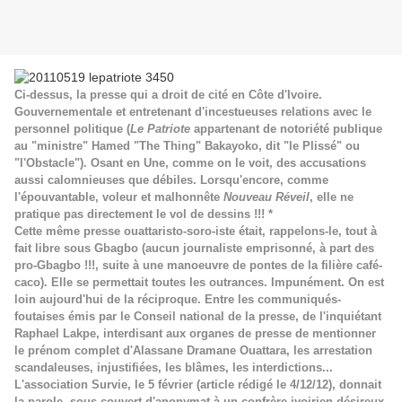
Ci-dessus, la presse qui a droit de cité en Côte d'Ivoire.
Gouvernementale et entretenant d'incestueuses relations avec le
personnel politique (
Le Patriote
appartenant de notoriété publique
au "ministre" Hamed "The Thing" Bakayoko, dit "le Plissé" ou
"l'Obstacle"). Osant en Une, comme on le voit, des accusations
aussi calomnieuses que débiles. Lorsqu'encore, comme
l'épouvantable, voleur et malhonnête
Nouveau Réveil
, elle ne
pratique pas directement le vol de dessins !!! *
Cette même presse ouattaristo-soro-iste était, rappelons-le, tout à
fait libre sous Gbagbo (aucun journaliste emprisonné, à part des
pro-Gbagbo !!!, suite à une manoeuvre de pontes de la filière café-
caco). Elle se permettait toutes les outrances. Impunément. On est
loin aujourd'hui de la réciproque. Entre les communiqués-
foutaises émis par le Conseil national de la presse, de l'inquiétant
Raphael Lakpe, interdisant aux organes de presse de mentionner
le prénom complet d'Alassane Dramane Ouattara, les arrestation
scandaleuses, injustifiées, les blâmes, les interdictions...
L'association Survie, le 5 février (article rédigé le 4/12/12), donnait
la parole, sous couvert d'anonymat à un confrère ivoirien désireux