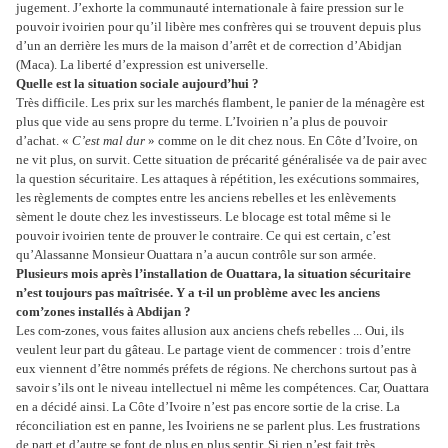
jugement. J’exhorte la communauté internationale à faire pression sur le
pouvoir ivoirien pour qu’il libère mes confrères qui se trouvent depuis plus
d’un an derrière les murs de la maison d’arrêt et de correction d’Abidjan
(Maca). La liberté d’expression est universelle.
Quelle est la situation sociale aujourd’hui ?
Très difficile. Les prix sur les marchés flambent, le panier de la ménagère est
plus que vide au sens propre du terme. L’Ivoirien n’a plus de pouvoir
d’achat. «
C’est mal dur
» comme on le dit chez nous. En Côte d’Ivoire, on
ne vit plus, on survit. Cette situation de précarité généralisée va de pair avec
la question sécuritaire. Les attaques à répétition, les exécutions sommaires,
les règlements de comptes entre les anciens rebelles et les enlèvements
sèment le doute chez les investisseurs. Le blocage est total même si le
pouvoir ivoirien tente de prouver le contraire. Ce qui est certain, c’est
qu’Alassanne Monsieur Ouattara n’a aucun contrôle sur son armée.
Plusieurs mois après l’installation de Ouattara, la situation sécuritaire
n’est toujours pas maîtrisée. Y a t-il un problème avec les anciens
com’zones installés à Abdijan ?
Les com-zones, vous faites allusion aux anciens chefs rebelles ... Oui, ils
veulent leur part du gâteau. Le partage vient de commencer : trois d’entre
eux viennent d’être nommés préfets de régions. Ne cherchons surtout pas à
savoir s’ils ont le niveau intellectuel ni même les compétences. Car, Ouattara
en a décidé ainsi. La Côte d’Ivoire n’est pas encore sortie de la crise. La
réconciliation est en panne, les Ivoiriens ne se parlent plus. Les frustrations
de part et d’autre se font de plus en plus sentir. Si rien n’est fait très