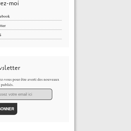
vez-moi
cebook
tter
S
sletter
z-vous pour être averti des nouveaux
s publiés.