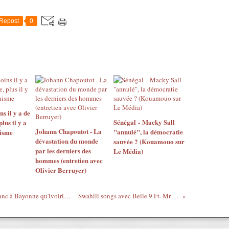
Repost
0
 il y a de
Sénégal - Macky Sall
us il y a
Johann Chapoutot - La
"annulé", la démocratie
isme
dévastation du monde
sauvée ? (Kouamouo sur
par les derniers des
Le Média)
hommes (entretien avec
Olivier Berruyer)
Pour insulter Sarkozy, mieux vaut être blanc à Bayonne qu'Ivoirien devant le Salon de l'agriculture !
Swahili songs avec Belle 9 Ft. Mr. Blue - We Ni Wangu