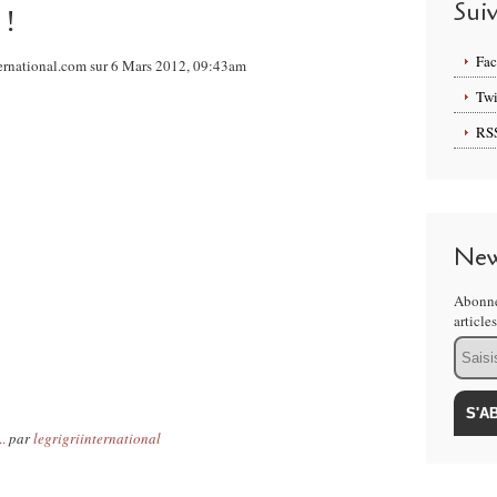
Sui
 !
Fa
ternational.com sur 6 Mars 2012, 09:43am
Twi
RS
New
Abonne
article
Email
.
par
legrigriinternational