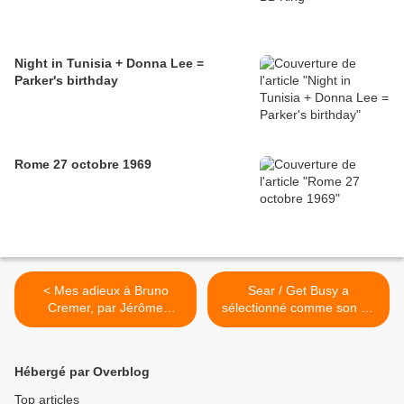
Night in Tunisia + Donna Lee =
Parker's birthday
Rome 27 octobre 1969
< Mes adieux à Bruno
Sear / Get Busy a
Cremer, par Jérôme
sélectionné comme son du
Reijasse
jour... Thème de la semaine
: la pluie >
Hébergé par Overblog
Top articles