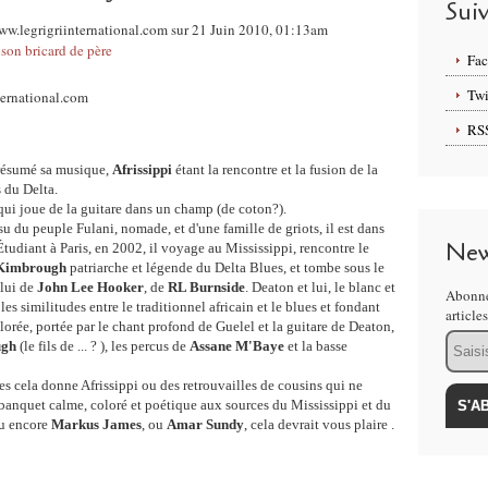
Sui
www.legrigriinternational.com sur 21 Juin 2010, 01:13am
son bricard de père
Fa
Twi
RS
résumé sa musique,
Afrissippi
étant la rencontre et la fusion de la
 du Delta.
 qui joue de la guitare dans un champ (de coton?).
su du peuple Fulani, nomade, et d'une famille de griots, il est dans
New
. Étudiant à Paris, en 2002, il voyage au Mississippi, rencontre le
 Kimbrough
patriarche et légende du Delta Blues, et tombe sous le
elui de
John Lee Hooker
, de
RL Burnside
. Deaton et lui, le blanc et
Abonne
les similitudes entre le traditionnel africain et le blues et fondant
article
orée, portée par le chant profond de Guelel et la guitare de Deaton,
Email
ugh
(le fils de ... ? ), les percus de
Assane M'Baye
et la basse
es cela donne Afrissippi ou des retrouvailles de cousins qui ne
banquet calme, coloré et poétique aux sources du Mississippi et du
u encore
Markus James
, ou
Amar Sundy
, cela devrait vous plaire .