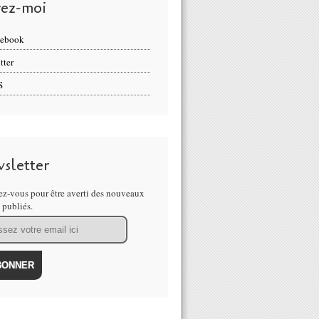
vez-moi
cebook
tter
S
sletter
z-vous pour être averti des nouveaux
s publiés.