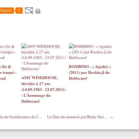
Repost
0
 (lis &
BOMBINO - « Agadez »
 temps) -
(2011) par Rockin-jl du
AMY WINEHOUSE,
ead
Deblocnot'
décédée à 27 ans
(14.09.1983 - 23.07.2011)
- L'hommage du
Deblocnot'
Invitation à la conférence de presse du gala de bienfaisance de l'association AME DE COEUR le 1er juillet 2010 à Abidjan
Le Gars du moment par Briny Gorvien-Rupert en juin 2010 Michael