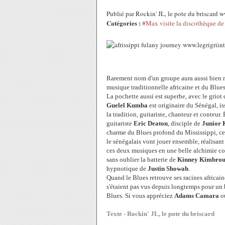
Publié par Rockin' JL, le pote du briscard 
Catégories :
#Max visite la discothèque de 
Rarement nom d'un groupe aura aussi bien 
musique traditionnelle africaine et du Blues
La pochette aussi est superbe, avec le griot
Guelel Kumba
est originaire du Sénégal, is
la tradition, guitariste, chanteur et conteur
guitariste
Eric Deaton
, disciple de
Junior
charme du Blues profond du Mississippi, c
le s
én
égalais
vont jouer ensemble, réalisant 
ces deux musiques en une belle alchimie col
sans oublier la batterie de
Kinney Kimbro
hypnotique de
Justin Showah
.
Quand le Blues retrouve ses racines africain
s'étaient pas vus depuis longtemps pour un 
Blues. Si vous appréciez
Adams Camara
o
Texte - Rockin' JL, le pote du briscard