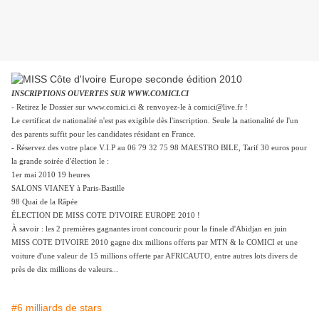
INSCRIPTIONS OUVERTES SUR WWW.COMICI.CI
- Retirez le Dossier sur www.comici.ci & renvoyez-le à comici@live.fr !
Le certificat de nationalité n'est pas exigible dès l'inscription. Seule la nationalité de l'un
des parents suffit pour les candidates résidant en France.
- Réservez des votre place V.I.P au 06 79 32 75 98 MAESTRO BILE, Tarif 30 euros pour
la grande soirée d'élection le :
1er mai 2010 19 heures
SALONS VIANEY à Paris-Bastille
98 Quai de la Râpée
ÉLECTION DE MISS COTE D'IVOIRE EUROPE 2010 !
À savoir : les 2 premières gagnantes iront concourir pour la finale d'Abidjan en juin
MISS COTE D'IVOIRE 2010 gagne dix millions offerts par MTN & le COMICI et
une
voiture d'une valeur de 15 millions offerte par AFRICAUTO, entre autres lots divers de
près de dix millions de valeurs...
#6 milliards de stars