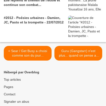
Elle reprend le chemin de l'école et
continue son combat...
#2012 - Poésies urbaines - Damien,
JC, Pasto et la trompette - 22/07/2012
< Sear / Get Busy a choisi
Guru (Gangstarr) n'est
comme son du jour...
plus... quand on pense au
nombre de rappeurs
français encore vivants
pour rien ! >
Hébergé par Overblog
Top articles
Pages
Contact
Signaler un abus