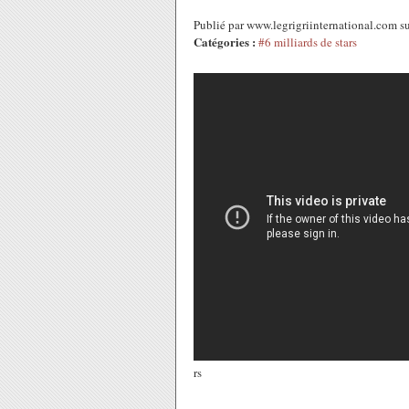
Publié par www.legrigriinternational.com
Catégories :
#6 milliards de stars
rs