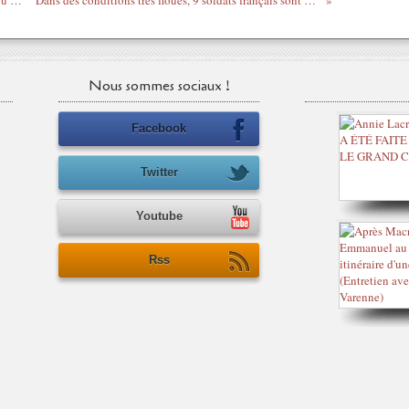
100 Commentaires / Bakayoko et Valls, ou le Loubard et le flicard
Dans des conditions très floues, 9 soldats français sont morts - Kouamouo sur 2004
Nous sommes sociaux !
Facebook
Twitter
Youtube
Rss