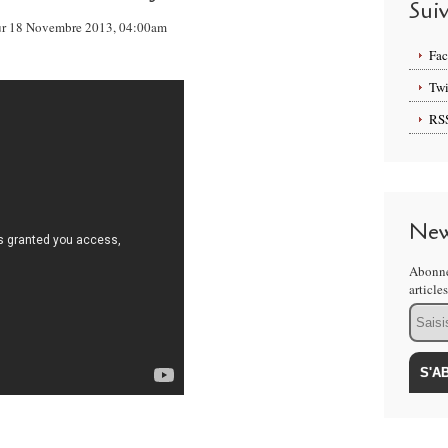
Sui
 sur 18 Novembre 2013, 04:00am
Fa
Twi
RS
New
Abonne
article
Email