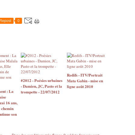
Repost
0
Redifs - ITV/Portrait
#2012 - Poésies urbaines
Mata Gabin - mise en
- Damien, JC, Pasto et la
ligne août 2010
nt : La
trompette - 22/07/2012
aise
ai 16 ans,
e chemin
ontinue son