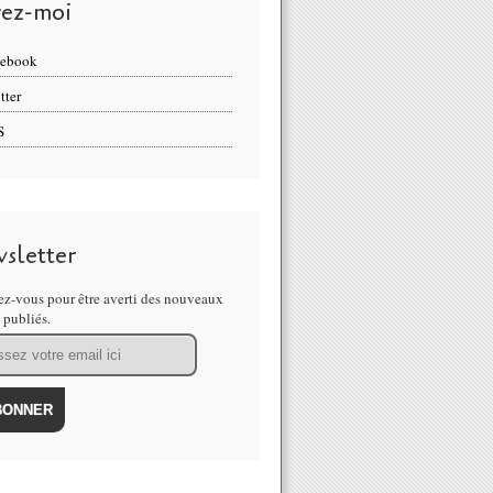
vez-moi
cebook
tter
S
sletter
z-vous pour être averti des nouveaux
s publiés.