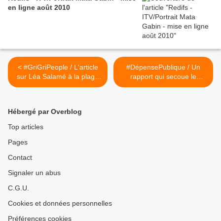
en ligne août 2010
< #GriGriPeople / L'article
#DépensePublique / Un
sur Léa Salamé à la plage
rapport qui secoue le
que Corse-Matin aurait pu
Congo-Sassou >
publier, par François de
Negroni
Hébergé par Overblog
Top articles
Pages
Contact
Signaler un abus
C.G.U.
Cookies et données personnelles
Préférences cookies