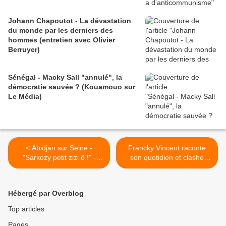
Johann Chapoutot - La dévastation
du monde par les derniers des
hommes (entretien avec Olivier
Berruyer)
Sénégal - Macky Sall "annulé", la
démocratie sauvée ? (Kouamouo sur
Le Média)
< Abidjan sur Seine -
Francky Vincent raconte
"Sarkozy petit zizi ô !" -
son quotidien et clashe
Paris 10/09/2011
comme aucun rappeur
n'aurait le courage de le
faire ! >
Hébergé par Overblog
Top articles
Pages