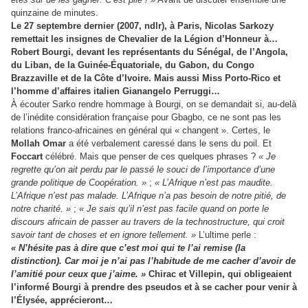
quinzaine de minutes.
Le 27 septembre dernier (2007, ndlr), à Paris, Nicolas Sarkozy
remettait les insignes de Chevalier de la Légion d’Honneur à…
Robert Bourgi, devant les représentants du Sénégal, de l’Angola,
du Liban, de la Guinée-Équatoriale, du Gabon, du Congo
Brazzaville et de la Côte d’Ivoire. Mais aussi Miss Porto-Rico et
l’homme d’affaires italien Gianangelo Perruggi…
À écouter Sarko rendre hommage à Bourgi, on se demandait si, au-delà
de l’inédite considération française pour Gbagbo, ce ne sont pas les
relations franco-africaines en général qui « changent ». Certes, le
Mollah Omar
a été verbalement caressé dans le sens du poil. Et
Foccart
célébré. Mais que penser de ces quelques phrases ?
« Je
regrette qu’on ait perdu par le passé le souci de l’importance d’une
grande politique de Coopération. »
;
« L’Afrique n’est pas maudite.
L’Afrique n’est pas malade. L’Afrique n’a pas besoin de notre pitié, de
notre charité. »
;
« Je sais qu’il n’est pas facile quand on porte le
discours africain de passer au travers de la technostructure, qui croit
savoir tant de choses et en ignore tellement. »
L’ultime perle :
« N’hésite pas à dire que c’est moi qui te l’ai remise (la
distinction). Car moi je n’ai pas l’habitude de me cacher d’avoir de
l’amitié pour ceux que j’aime. »
Chirac et Villepin, qui obligeaient
l’informé Bourgi à prendre des pseudos et à se cacher pour venir à
l’Élysée, apprécieront…