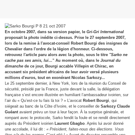
En octobre 2007, dans sa version papier, le
Gri-Gri International
proposait la photo inédite ci-dessus. Prise le 27 septembre 2007,
lors de la remise à l'avocat-conseil Robert Bourgi des insignes de
Chevalier dans l'ordre de la légion d'honneur. Ci-dessous,
retrouvez l'article paru alors avec la photo, sous le titre
"Sarko ne
cache pas ses amis, lui…
" Au moment où, dans le
Journal du
dimanche
de ce jour, Bourgi accable Villepin et Chirac, en
accusant six président africains de leur avoir versé plusieurs
millions d'euros, tout en exonérant Nicolas Sarkozy...
Le 25 septembre dernier, à New York, lors de la réunion du Conseil de
sécurité, présidé par la France, juste devant la salle, la délégation
française s’est encore illustrée en humiliant l’ambassadeur ivoirien, sur
l’air du « Qu’est-ce tu fais là toi ? » L’avocat
Robert Bourgi
, qui
siégeait au banc de la Côte d’Ivoire, et le conseiller de
Sarkozy Claude
Guéant
avaient prévu un tour à leur façon. À la surprise générale, et
rompant avec le protocole, Sarko fendit la foule et se rendit directement
auprès du Président ivoirien
Laurent Gbagbo
. Après lui avoir donné
une accolade, il lui dit :
« Président, faites-nous des élections. Vous
êtes sûr de les gagner. C’est plié ! »
Avant de discuter ensemble une