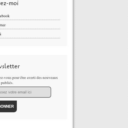
vez-moi
cebook
tter
S
sletter
z-vous pour être averti des nouveaux
s publiés.