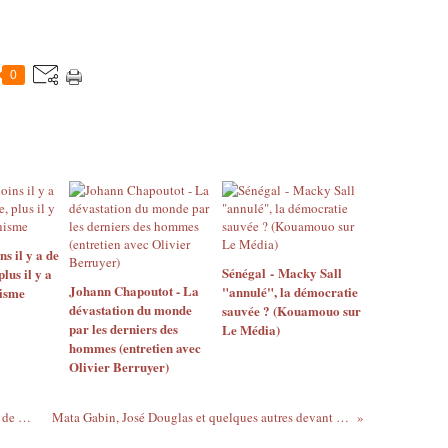
0
 il y a de
Sénégal - Macky Sall
us il y a
Johann Chapoutot - La
"annulé", la démocratie
isme
dévastation du monde
sauvée ? (Kouamouo sur
par les derniers des
Le Média)
hommes (entretien avec
Olivier Berruyer)
68, avenue des Champs-Élysées - Paroles de manifestants devant chez Guerlain - Part I
Mata Gabin, José Douglas et quelques autres devant le magasin Guerlain... Paroles de manifestants