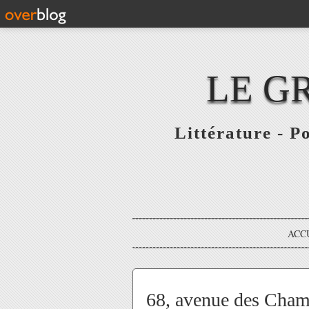
LE G
Littérature - P
ACC
68, avenue des Champ