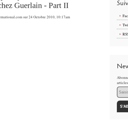
Sui
hez Guerlain - Part II
Fa
ternational.com sur 24 Octobre 2010, 10:17am
Twi
RS
New
Abonne
article
Email