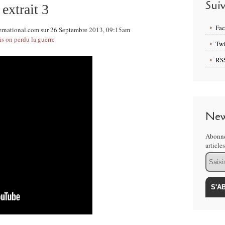
Sui
extrait 3
Fa
ternational.com sur 26 Septembre 2013, 09:15am
is on perdu la guerre
Twi
RS
New
Abonne
article
Email