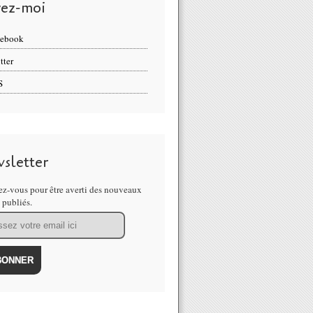
vez-moi
cebook
tter
S
sletter
z-vous pour être averti des nouveaux
s publiés.