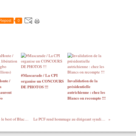
Repost
0
#Mascarade / La CPI
onte /
Invalidation de la
organise un CONCOURS
a
présidentielle
DE PHOTOS !!!
Laurent
autrichienne : chez les
éo
Blancs on recompte !!!
(Plus vivante que Lucy) BLACKPEARL - le best of Black music depuis les seventies jusqu'à nos jours - 5/10/13
Le PCF rend hommage au dirigeant syndicaliste ivoirien décédé Basile Mahan Gahé