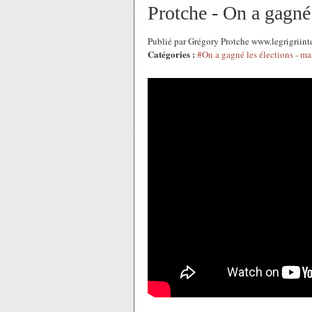
Protche - On a gagné 
Publié par Grégory Protche www.legrigriin
Catégories :
#On a gagné les élections - ma