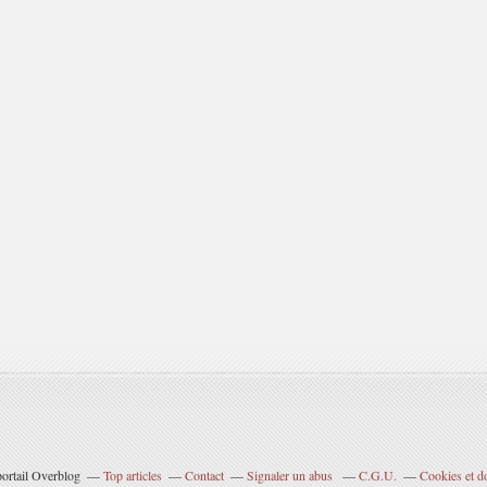
portail Overblog
Top articles
Contact
Signaler un abus
C.G.U.
Cookies et d