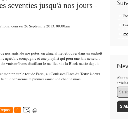
Sui
s seventies jusqu'à nos jours -
Fa
Twi
rnational.com sur 26 Septembre 2013, 09:00am
RS
e nos amis, de nos potes, on aimerait se retrouver dans un endroit
une agréable compagnie et une playlist qui pour une fois ne serait
i de vrais orfèvres, distillant le meilleur de la Black music depuis
New
 et montez sur le toit de Paris , au Coulisses Place du Tertre à deux
Abonne
e la nuit parisienne le premier samedi de chaque mois.
article
Email
Repost
0