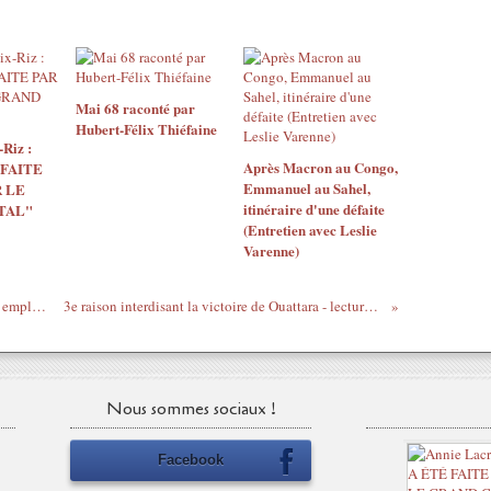
Mai 68 raconté par
Hubert-Félix Thiéfaine
Riz :
Après Macron au Congo,
 FAITE
Emmanuel au Sahel,
 LE
itinéraire d'une défaite
TAL"
(Entretien avec Leslie
Varenne)
Où étiez-vous le 11 avril 2011 ? # 24 (un employé de la Présidence répond)
3e raison interdisant la victoire de Ouattara - lecture Protche - On a gagné extrait 3
Nous sommes sociaux !
Facebook