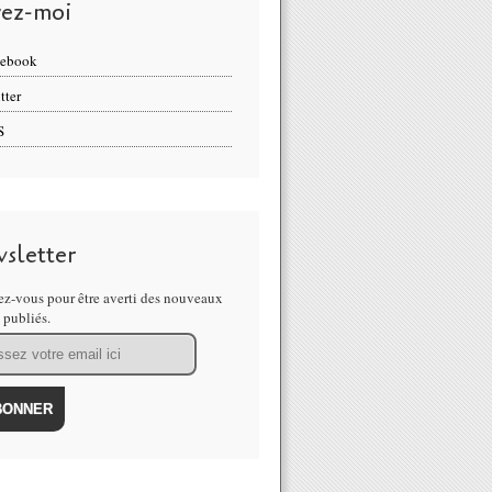
vez-moi
cebook
tter
S
sletter
z-vous pour être averti des nouveaux
s publiés.