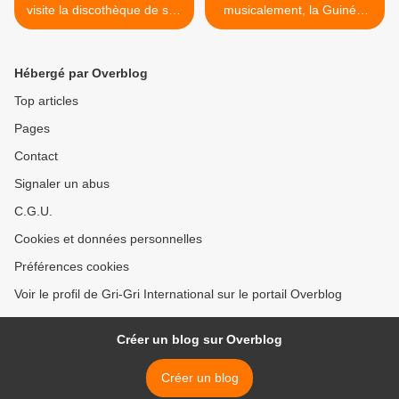
visite la discothèque de son
musicalement, la Guinée,
vieux briscard de père et y
c'était mieux sous Sékou
déniche un Barry White de
Touré ! >
1974
Hébergé par Overblog
Top articles
Pages
Contact
Signaler un abus
C.G.U.
Cookies et données personnelles
Préférences cookies
Voir le profil de Gri-Gri International sur le portail Overblog
Créer un blog sur Overblog
Créer un blog