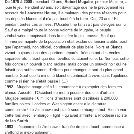
De 1979 à 2000 :
pendant 20 ans,
Robert Mugabe
, premier Ministre, a
joué le jeu. Pendant 20 ans, soit davantage que ne le prévoyaient les
accords de
Lancaster House
, il a maintenu des postes réservés pour
les députés blancs et il n’a pas touché à la terre. Oui, 20 ans ! Et
pendant toutes ces années, l’Occident ne tarissait pas d’éloges sur lui.
Sauf que malgré toute la bonne volonté de Mugabe, le peuple
zimbabwéen croupissait dans la misère la plus crasse. Sauf que
l’immense majorité de la population était exclue du foncier arable. Sauf
que l’apartheid, non officiel, continuait de plus belle, Noirs et Blancs
vivant toujours dans des quartiers séparés, fréquentant des écoles
séparées etc… Sauf que des révoltes éclataient ici et là. Non pas cette
fois contre un pouvoir blanc raciste, mais contre un pouvoir noir qui ne
faisait pas suffisamment d’efforts pour changer le sort du plus grand
nombre. Sauf que la minorité blanche continuait à vivre dans l’opulence
comme si rien ne s’était passé ! (...)
1992 :
Mugabe bouge enfin ! Il commence à exproprier des fermiers
blancs. Aussitôt, l’Occident se met à pousser des cris d’orfraie.
Mugabe persiste : 6 millions d’hectares sont distribués à 200.000
familles noires. Londres et Washington crient à la dictature
communiste ! Le Zimbabwe est placé sous embargo strict. Rien à voir
cette fois avec l’embargo « light » qu’avait affronté la Rhodésie raciste
de
Ian Smith
.
1993 :
l’économie du Zimbabwe, frappée de plein fouet, commence à
s’effondrer inexorablement.