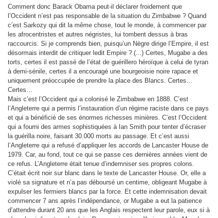
Comment donc Barack Obama peut-il déclarer froidement que
l’Occident n’est pas responsable de la situation du Zimbabwe ? Quand
c’est Sarkozy qui dit la même chose, tout le monde, à commencer par
les afrocentristes et autres négristes, lui tombent dessus à bras
raccourcis. Si je comprends bien, puisqu’un Nègre dirige l’Empire, il est
désormais interdit de critiquer ledit Empire ? (...) Certes, Mugabe a des
torts, certes il est passé de l’état de guérillero héroïque à celui de tyran
à demi-sénile, certes il a encouragé une bourgeoisie noire rapace et
uniquement préoccupée de prendre la place des Blancs. Certes…
Certes…
Mais c’est l’Occident qui a colonisé le Zimbabwe en 1888. C’est
l’Angleterre qui a permis l’instauration d’un régime raciste dans ce pays
et qui a bénéficié de ses énormes richesses minières. C’est l’Occident
qui a fourni des armes sophistiquées à Ian Smith pour tenter d’écraser
la guérilla noire, faisant 30.000 morts au passage. Et c’est aussi
l’Angleterre qui a refusé d’appliquer les accords de Lancaster House de
1979. Car, au fond, tout ce qui se passe ces dernières années vient de
ce refus. L’Angleterre était tenue d’indemniser ses propres colons.
C’était écrit noir sur blanc dans le texte de Lancaster House. Or, elle a
violé sa signature et n’a pas déboursé un centime, obligeant Mugabe à
expulser les fermiers blancs par la force. Et cette indemnisation devait
commencer 7 ans après l’indépendance, or Mugabe a eut la patience
d’attendre durant 20 ans que les Anglais respectent leur parole, eux si à