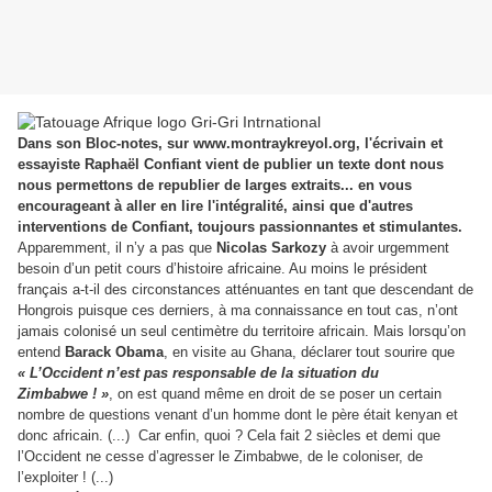
Dans son Bloc-notes, sur www.montraykreyol.org, l'écrivain et
essayiste Raphaël Confiant vient de publier un texte dont nous
nous permettons de republier de larges extraits... en vous
encourageant à aller en lire l'intégralité, ainsi que d'autres
interventions de Confiant, toujours passionnantes et stimulantes.
Apparemment, il n’y a pas que
Nicolas Sarkozy
à avoir urgemment
besoin d’un petit cours d’histoire africaine. Au moins le président
français a-t-il des circonstances atténuantes en tant que descendant de
Hongrois puisque ces derniers, à ma connaissance en tout cas, n’ont
jamais colonisé un seul centimètre du territoire africain. Mais lorsqu’on
entend
Barack Obama
, en visite au Ghana, déclarer tout sourire que
« L’Occident n’est pas responsable de la situation du
Zimbabwe ! »
, on est quand même en droit de se poser un certain
nombre de questions venant d’un homme dont le père était kenyan et
donc africain. (...) Car enfin, quoi ? Cela fait 2 siècles et demi que
l’Occident ne cesse d’agresser le Zimbabwe, de le coloniser, de
l’exploiter ! (...)