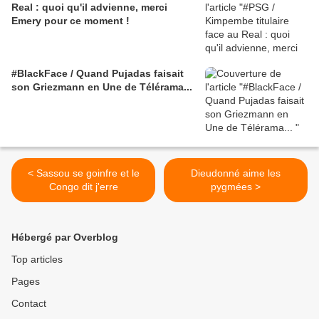
Real : quoi qu'il advienne, merci
Emery pour ce moment !
#BlackFace / Quand Pujadas faisait
son Griezmann en Une de Télérama...
< Sassou se goinfre et le
Dieudonné aime les
Congo dit j'erre
pygmées >
Hébergé par Overblog
Top articles
Pages
Contact