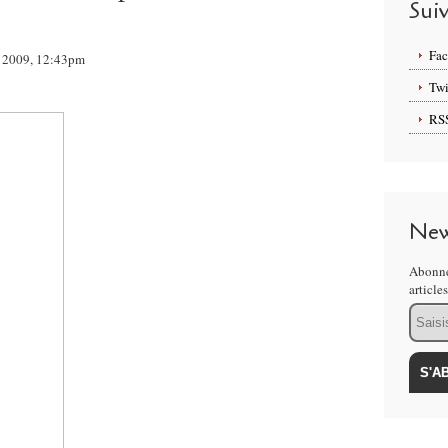
Sui
Fa
et 2009, 12:43pm
Twi
RS
New
Abonne
article
Email