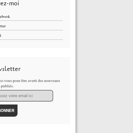
vez-moi
cebook
tter
S
sletter
z-vous pour être averti des nouveaux
s publiés.