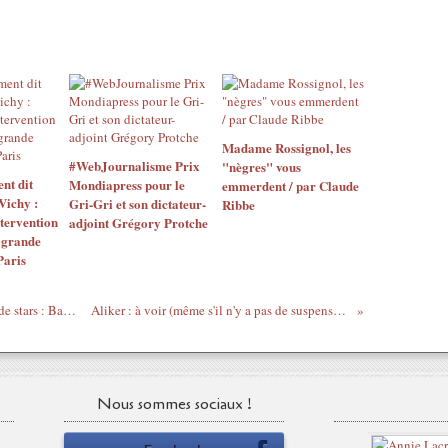
Madame Rossignol, les
#WebJournalisme Prix
"nègres" vous
nt dit
Mondiapress pour le
emmerdent / par Claude
ichy :
Gri-Gri et son dictateur-
Ribbe
ntervention
adjoint Grégory Protche
a grande
Paris
Go du moment et à elle seule 6 milliards de stars : Bams (en concert demain soir)
Aliker : à voir (même s'il n'y a pas de suspense, le nègre meurt à la fin)
Nous sommes sociaux !