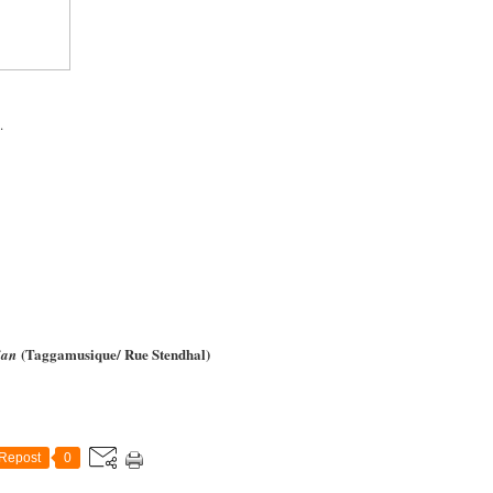
.
(Taggamusique/ Rue Stendhal)
jan
Repost
0