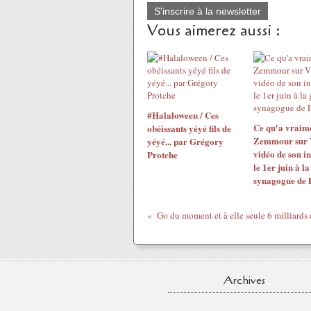
S'inscrire à la newsletter
Vous aimerez aussi :
#Halaloween / Ces
Ce qu'a vraime
obéissants yéyé fils de
Zemmour sur V
yéyé... par Grégory
vidéo de son i
Protche
le 1er juin à l
synagogue de 
Archives