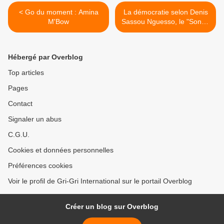
< Go du moment : Amina
La démocratie selon Denis
M'Bow
Sassou Nguesso, le "Son of
the Beach" >
Hébergé par Overblog
Top articles
Pages
Contact
Signaler un abus
C.G.U.
Cookies et données personnelles
Préférences cookies
Voir le profil de Gri-Gri International sur le portail Overblog
Créer un blog sur Overblog