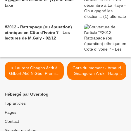
take
#2012 - Rattrapage (ou épuration)
ethnique en Côte d'Ivoire ? - Les
lectures de M.Galy - 02/12
< Laurent Gbagbo écrit à
Gars du moment - Arnaud
Gilbert Aké N'Gbo, Premier
Gnangoran Arok - Happy
ministre libéré par Ouattara
birthday (18/06/12 La Haye)
>
Hébergé par Overblog
Top articles
Pages
Contact
Signaler un abus