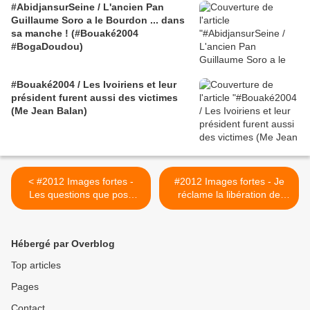
#AbidjansurSeine / L'ancien Pan
Guillaume Soro a le Bourdon ... dans
sa manche ! (#Bouaké2004
#BogaDoudou)
#Bouaké2004 / Les Ivoiriens et leur
président furent aussi des victimes
(Me Jean Balan)
< #2012 Images fortes -
#2012 Images fortes - Je
Les questions que pose
réclame la libération de
"On a gagné les
Simone Gbagbo (5) -
élections..." - 01/03/2012
01/03/2012 >
Hébergé par Overblog
Top articles
Pages
Contact