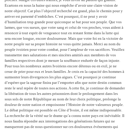
Ecartons en nous la haine qui nous empêche d’avoir une claire vision de
notre objectif. Car plus l’objectif recherché est grand, plus le chemin pour y
arriver est parsemé d’embûches. C’est pourquoi, il ne peut y avoir
d’humiliation trop grande pour quiconque se bat pour son peuple. Que vos
larmes, que vos sueurs, que votre sang et celui de vos proches, vous aident à
renoncer à tout esprit de vengeance tout en restant ferme dans la lutte qui
sera encore longue, encore douloureuse. Mais que votre foi en la victoire de
notre peuple sur sa propre histoire ne vous quitte jamais. Merci au nom du
peuple ivoirien pour votre combat, pour l’ampleur de vos sacrifices. Veuillez
transmettre mes salutations et mes sincères amitiés aux membres de vos
familles respectives dont je mesure la souffrance endurée de façon injuste.
Pour tous les nombreux autres Ivoiriens encore détenus ou en exil, je ne
cesse de prier pour eux et leurs familles. Je crois en la capacité des hommes à
surmonter leurs divergences les plus aigues. C’est pourquoi je continue
d’espérer que la sagesse finira par l’emporter afin que notre destin commun
reste le seul repère de toutes nos actions. A cette fin, je continue de demander
la libération de tous les autres prisonniers dont le prolongement dans les
sous sols de notre République au nom de leur choix politique, prolonge la
douleur de notre nation et empoisonne l’Histoire de notre valeureux peuple.
Le débat politique est possible en Côte d’Ivoire, il est même indispensable.
La recherche de la vérité sur le drame qu’a connu notre pays est inévitable. Il
nous faudra répondre aux interrogations des générations futures qui ne
manqueront pas de nous questionner sur ces douloureux événements qui