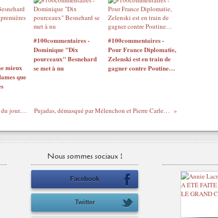
#100commentaires -
#100commentaires -
Dominique "Dix
Pour France Diplomatie,
pourceaux" Besnehard
Zelenski est en train de
me mieux
se met à nu
gagner contre Poutine…
dames que
es
Sear / Get Busy a sélectionné comme son du jour... Semaine Funk 80 / Francs Moisins 93
Pujadas, démasqué par Mélenchon et Pierre Carles... et révélateur du vrai Schneiderman ?
Nous sommes sociaux !
Facebook
Twitter