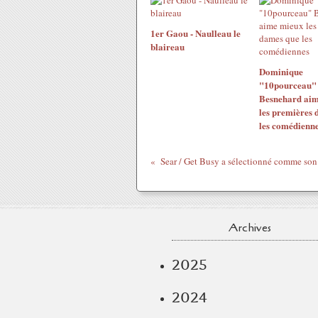
1er Gaou - Naulleau le
blaireau
Dominique
"10pourceau"
Besnehard ai
les premières 
les comédienn
Archives
2025
2024