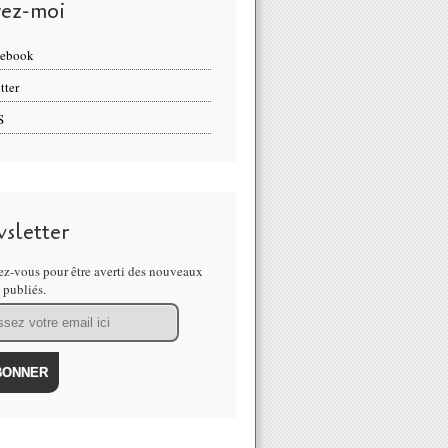
vez-moi
cebook
tter
S
sletter
z-vous pour être averti des nouveaux
s publiés.