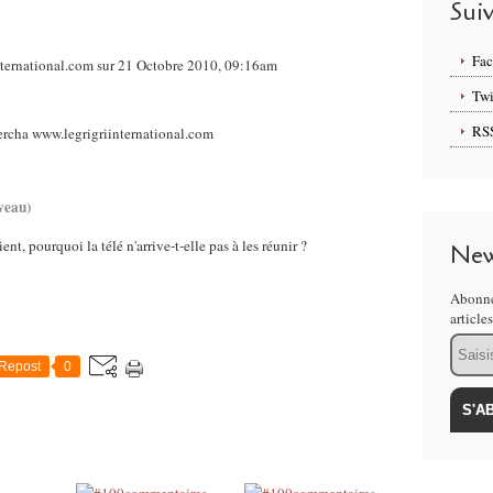
Sui
Fa
ternational.com sur 21 Octobre 2010, 09:16am
Twi
RS
veau)
ent, pourquoi la télé n'arrive-t-elle pas à les réunir ?
New
Abonne
article
Email
Repost
0