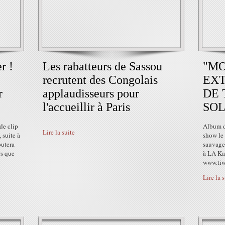
r !
Les rabatteurs de Sassou
"MO
recrutent des Congolais
EXT
r
applaudisseurs pour
DE 
l'accueillir à Paris
SOL
de clip
Album di
Lire la suite
 suite à
show le
outera
sauvage(
rs que
à LA Kaz
www.tiw
Lire la 