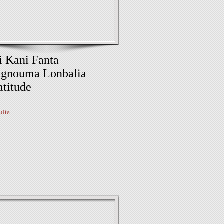
i Kani Fanta
ignouma Lonbalia
atitude
suite