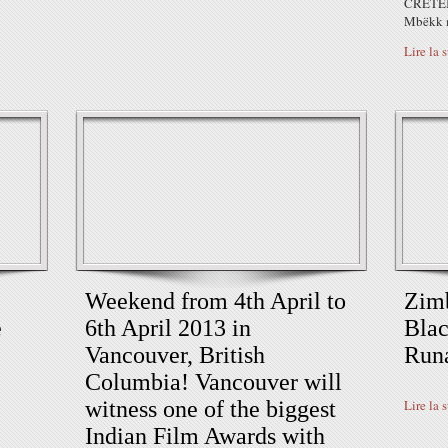
CRÉTEI
Mbëkk m
Lire la 
Weekend from 4th April to
Zim
e
6th April 2013 in
Blac
Vancouver, British
Run
Columbia! Vancouver will
witness one of the biggest
Lire la 
Indian Film Awards with