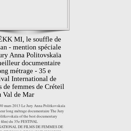
K MI, le souffle de
éan - mention spéciale
ury Anna Politovskaïa
eilleur documentaire
ong métrage - 35 e
ival International de
s de femmes de Créteil
u Val de Mar
30 mars 2013 Le Jury Anna Politkovskaïa
leur long métrage documentaire The Jury
litkovskaïa of the best documentary
e film) du 35e FESTIVAL
NATIONAL DE FILMS DE FEMMES DE