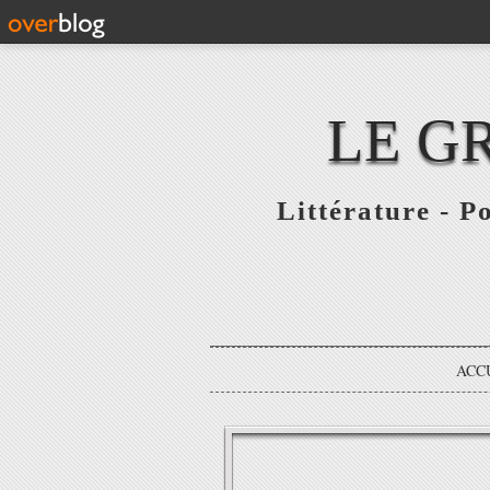
LE G
Littérature - P
ACC