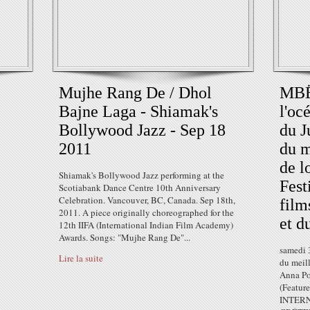
Mujhe Rang De / Dhol
MBËK
Bajne Laga - Shiamak's
l'oc
Bollywood Jazz - Sep 18
du J
2011
du m
de l
Shiamak's Bollywood Jazz performing at the
Fest
Scotiabank Dance Centre 10th Anniversary
Celebration. Vancouver, BC, Canada. Sep 18th,
film
2011. A piece originally choreographed for the
et d
12th IIFA (International Indian Film Academy)
Awards. Songs: "Mujhe Rang De"...
samedi 
Lire la suite
du meil
Anna Po
(Featur
INTER