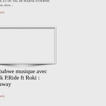
L ET DU VAL DE MARNE SYNOPSIS
i, deux...
suite
babwe musique avec
k P.Ride ft Roki :
away
suite