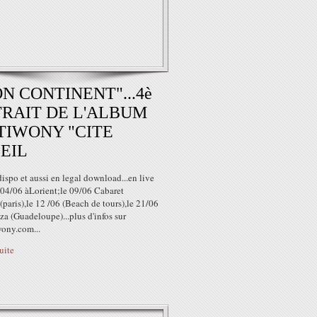
N CONTINENT"...4è
RAIT DE L'ALBUM
TIWONY "CITE
EIL
spo et aussi en legal download...en live
 04/06 àLorient;le 09/06 Cabaret
paris),le 12 /06 (Beach de tours),le 21/06
a (Guadeloupe)...plus d'infos sur
ony.com...
suite