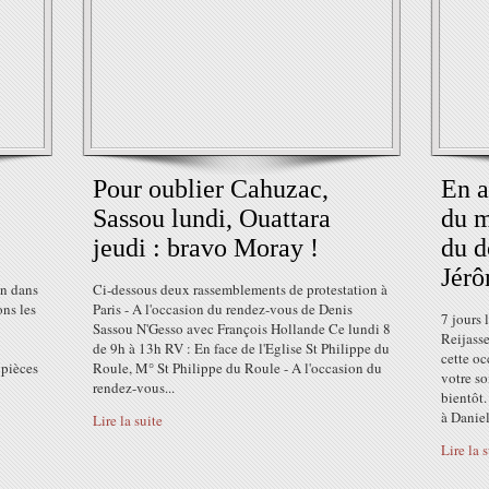
Pour oublier Cahuzac,
En a
Sassou lundi, Ouattara
du m
jeudi : bravo Moray !
du d
Jérô
an dans
Ci-dessous deux rassemblements de protestation à
ns les
Paris - A l'occasion du rendez-vous de Denis
7 jours 
Sassou N'Gesso avec François Hollande Ce lundi 8
Reijasse
de 9h à 13h RV : En face de l'Eglise St Philippe du
cette oc
 pièces
Roule, M° St Philippe du Roule - A l'occasion du
votre so
rendez-vous...
bientôt.
à Daniel
Lire la suite
Lire la 