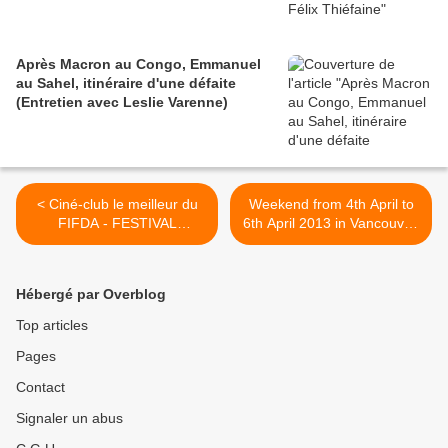
Après Macron au Congo, Emmanuel
au Sahel, itinéraire d'une défaite
(Entretien avec Leslie Varenne)
< Ciné-club le meilleur du
Weekend from 4th April to
FIFDA - FESTIVAL
6th April 2013 in Vancouver,
INTERNATIONAL DES
British Columbia! Vancouver
FILMS DE LA DIASPORA
will witness one of the
AFRICAINE, Le jeudi 18
biggest Indian Film Awards
Hébergé par Overblog
avril 2013 à 20h30
with the first ever "Times Of
Projection du film :
India Film Awards 2013
Top articles
COMMENT CONQUÉRIR
(TOIFA) >
Pages
L’AMÉRIQUE EN UNE
NUIT...
Contact
Signaler un abus