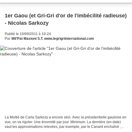
1er Gaou (et Gri-Gri d'or de l'imbécilité radieuse)
- Nicolas Sarkozy
Publié le 10/09/2011 à 10:24
Par
Mil'Pat Masioni S.T. www.legrigriinternational.com
La Moitié de Carla Sarkozy a encore sévi. Avec la présidentielle gauloise en
vue, on va rigoler. Une énormité par jour. Minimum. La dernière (en date)
vaut les approximations relevées, par exemple, par le Canard enchaîné ,
début avril dernier... lorsque...