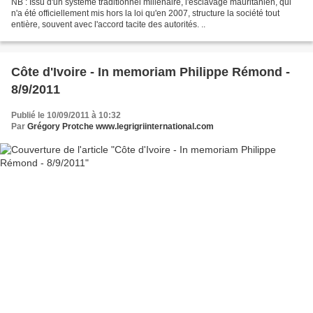
NB : Issu d'un système traditionnel millénaire, l'esclavage mauritanien, qui
n'a été officiellement mis hors la loi qu'en 2007, structure la société tout
entière, souvent avec l'accord tacite des autorités. ..
Côte d'Ivoire - In memoriam Philippe Rémond -
8/9/2011
Publié le 10/09/2011 à 10:32
Par
Grégory Protche www.legrigriinternational.com