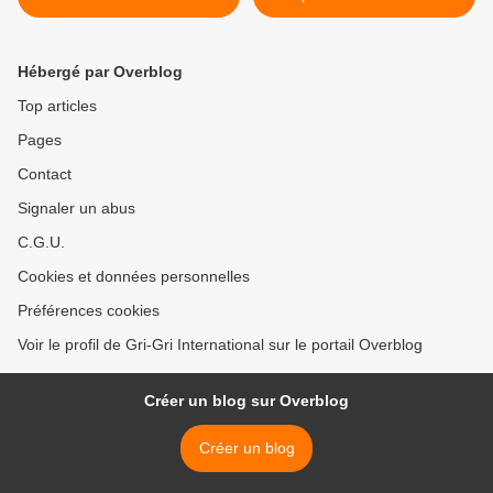
guerre, ce samedi 10
Reijasse (Pierre Goldman,
septembre 2011 à 14h30
Canal+, DSK, Larqué &
Rolland et 40 ans) >
Hébergé par Overblog
Top articles
Pages
Contact
Signaler un abus
C.G.U.
Cookies et données personnelles
Préférences cookies
Voir le profil de Gri-Gri International sur le portail Overblog
Créer un blog sur Overblog
Créer un blog