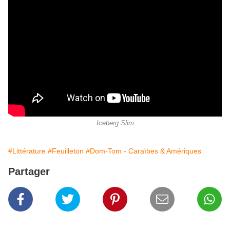
Iceberg Slim
#Littérature
#Feuilleton
#Dom-Tom - Caraïbes & Amériques
Partager