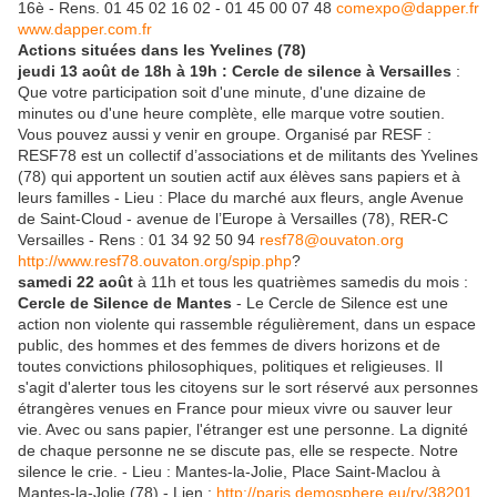
16è - Rens. 01 45 02 16 02 - 01 45 00 07 48
comexpo@dapper.fr
www.dapper.com.fr
Actions situées dans les Yvelines (78)
jeudi 13 août de 18h à 19h : Cercle de silence à Versailles
:
Que votre participation soit d'une minute, d'une dizaine de
minutes ou d'une heure complète, elle marque votre soutien.
Vous pouvez aussi y venir en groupe. Organisé par RESF :
RESF78 est un collectif d’associations et de militants des Yvelines
(78) qui apportent un soutien actif aux élèves sans papiers et à
leurs familles - Lieu : Place du marché aux fleurs, angle Avenue
de Saint-Cloud - avenue de l’Europe à Versailles (78), RER-C
Versailles - Rens : 01 34 92 50 94
resf78@ouvaton.org
http://www.resf78.ouvaton.org/spip.php
?
samedi 22 août
à 11h et tous les quatrièmes samedis du mois :
Cercle de Silence de Mantes
- Le Cercle de Silence est une
action non violente qui rassemble régulièrement, dans un espace
public, des hommes et des femmes de divers horizons et de
toutes convictions philosophiques, politiques et religieuses. Il
s'agit d'alerter tous les citoyens sur le sort réservé aux personnes
étrangères venues en France pour mieux vivre ou sauver leur
vie. Avec ou sans papier, l'étranger est une personne. La dignité
de chaque personne ne se discute pas, elle se respecte. Notre
silence le crie. - Lieu : Mantes-la-Jolie, Place Saint-Maclou à
Mantes-la-Jolie (78) - Lien :
http://paris.demosphere.eu/rv/38201