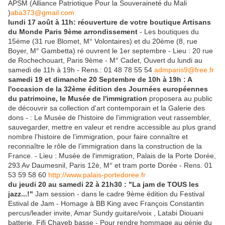
APSM (Alliance Patriotique Pour la Souveraineté du Mali
)
aba373@gmail.com
lundi 17 août à 11h: réouverture de votre boutique Artisans
du Monde Paris 9ème arrondissement
- Les boutiques du
15ème (31 rue Blomet, M° Volontaires) et du 20ème (8, rue
Boyer, M° Gambetta) ré ouvrent le 1er septembre - Lieu : 20 rue
de Rochechouart, Paris 9ème - M° Cadet, Ouvert du lundi au
samedi de 11h à 19h - Rens.: 01 48 78 55 54
admparis9@free.fr
samedi 19 et dimanche 20 Septembre de 10h à 19h : A
l'occasion de la 32ème édition des Journées européennes
du patrimoine, le Musée de l'immigration
proposera au public
de découvrir sa collection d'art contemporain et la Galerie des
dons - : Le Musée de l'histoire de l'immigration veut rassembler,
sauvegarder, mettre en valeur et rendre accessible au plus grand
nombre l’histoire de l’immigration, pour faire connaître et
reconnaître le rôle de l’immigration dans la construction de la
France. - Lieu : Musée de l'immigration, Palais de la Porte Dorée,
293 Av Daumesnil, Paris 12è, M° et tram porte Dorée - Rens. 01
53 59 58 60
http://www.palais-portedoree.fr
du jeudi 20 au samedi 22 à 21h30 : "La jam de TOUS les
jazz...!"
Jam session - dans le cadre 9ème édition du Festival
Estival de Jam - Homage à BB King avec François Constantin
percus/leader invite, Amar Sundy guitare/voix , Latabi Diouani
batterie, Fifi Chayeb basse - Pour rendre hommage au génie du