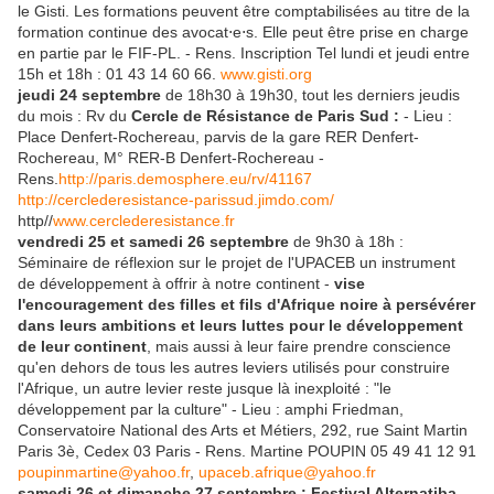
le Gisti. Les formations peuvent être comptabilisées au titre de la
formation continue des avocat⋅e⋅s. Elle peut être prise en charge
en partie par le FIF-PL. - Rens. Inscription Tel lundi et jeudi entre
15h et 18h : 01 43 14 60 66.
www.gisti.org
jeudi 24 septembre
de 18h30 à 19h30, tout les derniers jeudis
du mois : Rv du
Cercle de Résistance de Paris
Sud :
- Lieu :
Place Denfert-Rochereau, parvis de la gare RER Denfert-
Rochereau, M° RER-B Denfert-Rochereau -
Rens.
http://paris.demosphere.eu/rv/41167
http://cerclederesistance-parissud.jimdo.com/
http//
www.cerclederesistance.fr
vendredi 25 et samedi 26 septembre
de 9h30 à 18h :
Séminaire de réflexion sur le projet de l'UPACEB un instrument
de développement à offrir à notre continent -
vise
l'encouragement des filles et fils d'Afrique noire à persévérer
dans leurs ambitions et leurs luttes pour le développement
de leur continent
, mais aussi à leur faire prendre conscience
qu'en dehors de tous les autres leviers utilisés pour construire
l'Afrique, un autre levier reste jusque là inexploité : "le
développement par la culture" - Lieu : amphi Friedman,
Conservatoire National des Arts et Métiers, 292, rue Saint Martin
Paris 3è, Cedex 03 Paris - Rens. Martine POUPIN 05 49 41 12 91
poupinmartine@yahoo.fr
,
upaceb.afrique@yahoo.fr
samedi 26 et dimanche 27 septembre : Festival Alternatiba