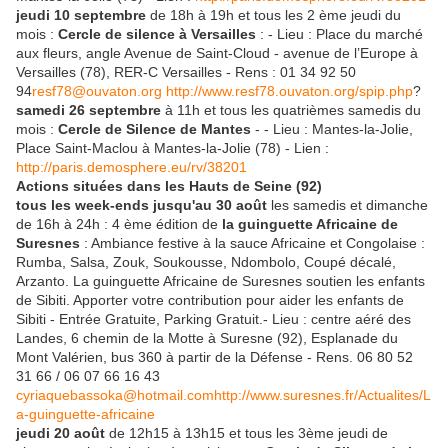
jeudi 10 septembre
de 18h à 19h et tous les 2 ème jeudi du
mois :
Cercle de silence à Versailles
: - Lieu : Place du marché
aux fleurs, angle Avenue de Saint-Cloud - avenue de l’Europe à
Versailles (78), RER-C Versailles - Rens : 01 34 92 50
94
resf78@ouvaton.org
http://www.resf78.ouvaton.org/spip.php
?
samedi 26 septembre
à 11h et tous les quatrièmes samedis du
mois :
Cercle de Silence de Mantes
- - Lieu : Mantes-la-Jolie,
Place Saint-Maclou à Mantes-la-Jolie (78) - Lien :
http://paris.demosphere.eu/rv/38201
Actions situées dans les Hauts de Seine (92)
tous les week-ends jusqu'au 30 août
les samedis et dimanche
de 16h à 24h : 4 ème édition de
la guinguette Africaine de
Suresnes
: Ambiance festive à la sauce Africaine et Congolaise :
Rumba, Salsa, Zouk, Soukousse, Ndombolo, Coupé décalé,
Arzanto. La guinguette Africaine de Suresnes soutien les enfants
de Sibiti. Apporter votre contribution pour aider les enfants de
Sibiti - Entrée Gratuite, Parking Gratuit.- Lieu : centre aéré des
Landes, 6 chemin de la Motte à Suresne (92), Esplanade du
Mont Valérien, bus 360 à partir de la Défense - Rens. 06 80 52
31 66 / 06 07 66 16 43
cyriaquebassoka@hotmail.com
http://www.suresnes.fr/Actualites/L
a-guinguette-africaine
jeudi 20 août
de 12h15 à 13h15 et tous les 3ème jeudi de