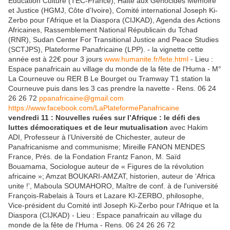
Education Culture (TEC-France), Halte aux Génocides Mémoire
et Justice (HGMJ, Côte d’Ivoire), Comité international Joseph Ki-
Zerbo pour l'Afrique et la Diaspora (CIJKAD), Agenda des Actions
Africaines, Rassemblement National Républicain du Tchad
(RNR), Sudan Center For Transitional Justice and Peace Studies
(SCTJPS), Plateforme Panafricaine (LPP). - la vignette cette
année est à 22€ pour 3 jours
www.humanite.fr/fete.html
- Lieu :
Espace panafricain au village du monde de la fête de l'Huma - M°
La Courneuve ou RER B Le Bourget ou Tramway T1 station la
Courneuve puis dans les 3 cas prendre la navette - Rens. 06 24
26 26 72
ppanafricaine@gmail.com
https://www.facebook.com/LaPlateformePanafricaine
vendredi 11 : Nouvelles ruées sur l’Afrique : le défi des
luttes démocratiques et de leur mutualisation
avec Hakim
ADI, Professeur à l’Université de Chichester, auteur de
Panafricanisme and communisme; Mireille FANON MENDES
France, Prés. de la Fondation Frantz Fanon, M. Saïd
Bouamama, Sociologue auteur de « Figures de la révolution
africaine »; Amzat BOUKARI-AMZAT, historien, auteur de ‘Africa
unite !’, Maboula SOUMAHORO, Maître de conf. à de l'université
François-Rabelais à Tours et Lazare KI-ZERBO, philosophe,
Vice-président du Comité intl Joseph Ki-Zerbo pour l'Afrique et la
Diaspora (CIJKAD) - Lieu : Espace panafricain au village du
monde de la fête de l'Huma - Rens. 06 24 26 26 72