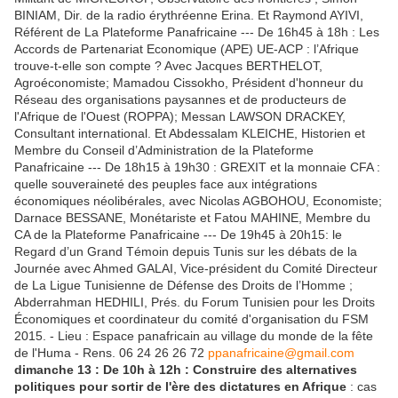
BINIAM, Dir. de la radio érythréenne Erina. Et Raymond AYIVI,
Référent de La Plateforme Panafricaine --- De 16h45 à 18h : Les
Accords de Partenariat Economique (APE) UE-ACP : l’Afrique
trouve-t-elle son compte ? Avec Jacques BERTHELOT,
Agroéconomiste; Mamadou Cissokho, Président d'honneur du
Réseau des organisations paysannes et de producteurs de
l'Afrique de l'Ouest (ROPPA); Messan LAWSON DRACKEY,
Consultant international. Et Abdessalam KLEICHE, Historien et
Membre du Conseil d’Administration de la Plateforme
Panafricaine --- De 18h15 à 19h30 : GREXIT et la monnaie CFA :
quelle souveraineté des peuples face aux intégrations
économiques néolibérales, avec Nicolas AGBOHOU, Economiste;
Darnace BESSANE, Monétariste et Fatou MAHINE, Membre du
CA de la Plateforme Panafricaine --- De 19h45 à 20h15: le
Regard d’un Grand Témoin depuis Tunis sur les débats de la
Journée avec Ahmed GALAI, Vice-président du Comité Directeur
de La Ligue Tunisienne de Défense des Droits de l’Homme ;
Abderrahman HEDHILI, Prés. du Forum Tunisien pour les Droits
Économiques et coordinateur du comité d'organisation du FSM
2015. - Lieu : Espace panafricain au village du monde de la fête
de l'Huma - Rens. 06 24 26 26 72
ppanafricaine@gmail.com
dimanche 13 : De 10h à 12h : Construire des alternatives
politiques pour sortir de l'ère des dictatures en Afrique
: cas