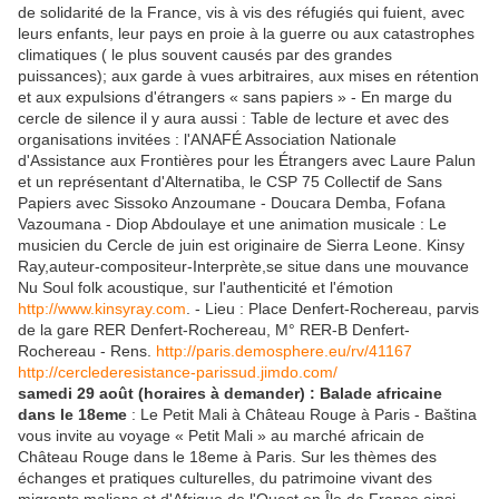
de solidarité de la France, vis à vis des réfugiés qui fuient, avec
leurs enfants, leur pays en proie à la guerre ou aux catastrophes
climatiques ( le plus souvent causés par des grandes
puissances); aux garde à vues arbitraires, aux mises en rétention
et aux expulsions d'étrangers « sans papiers » - En marge du
cercle de silence il y aura aussi : Table de lecture et avec des
organisations invitées : l'ANAFÉ Association Nationale
d'Assistance aux Frontières pour les Étrangers avec Laure Palun
et un représentant d'Alternatiba, le CSP 75 Collectif de Sans
Papiers avec Sissoko Anzoumane - Doucara Demba, Fofana
Vazoumana - Diop Abdoulaye et une animation musicale : Le
musicien du Cercle de juin est originaire de Sierra Leone. Kinsy
Ray,auteur-compositeur-Interprète,se situe dans une mouvance
Nu Soul folk acoustique, sur l'authenticité et l'émotion
http://www.kinsyray.com
. - Lieu : Place Denfert-Rochereau, parvis
de la gare RER Denfert-Rochereau, M° RER-B Denfert-
Rochereau - Rens.
http://paris.demosphere.eu/rv/41167
http://cerclederesistance-parissud.jimdo.com/
samedi 29 août (horaires à demander) : Balade africaine
dans le 18eme
: Le Petit Mali à Château Rouge à Paris - Baština
vous invite au voyage « Petit Mali » au marché africain de
Château Rouge dans le 18eme à Paris. Sur les thèmes des
échanges et pratiques culturelles, du patrimoine vivant des