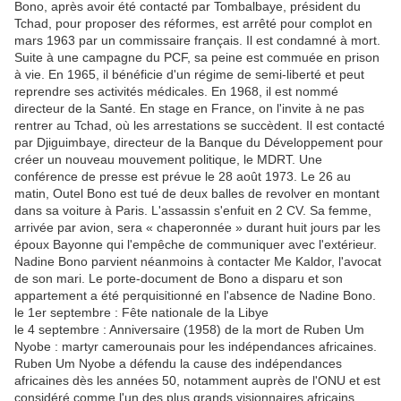
Bono, après avoir été contacté par Tombalbaye, président du
Tchad, pour proposer des réformes, est arrêté pour complot en
mars 1963 par un commissaire français. Il est condamné à mort.
Suite à une campagne du PCF, sa peine est commuée en prison
à vie. En 1965, il bénéficie d'un régime de semi-liberté et peut
reprendre ses activités médicales. En 1968, il est nommé
directeur de la Santé. En stage en France, on l'invite à ne pas
rentrer au Tchad, où les arrestations se succèdent. Il est contacté
par Djiguimbaye, directeur de la Banque du Développement pour
créer un nouveau mouvement politique, le MDRT. Une
conférence de presse est prévue le 28 août 1973. Le 26 au
matin, Outel Bono est tué de deux balles de revolver en montant
dans sa voiture à Paris. L'assassin s'enfuit en 2 CV. Sa femme,
arrivée par avion, sera « chaperonnée » durant huit jours par les
époux Bayonne qui l'empêche de communiquer avec l'extérieur.
Nadine Bono parvient néanmoins à contacter Me Kaldor, l'avocat
de son mari. Le porte-document de Bono a disparu et son
appartement a été perquisitionné en l'absence de Nadine Bono.
le 1er septembre : Fête nationale de la Libye
le 4 septembre : Anniversaire (1958) de la mort de Ruben Um
Nyobe : martyr camerounais pour les indépendances africaines.
Ruben Um Nyobe a défendu la cause des indépendances
africaines dès les années 50, notamment auprès de l'ONU et est
considéré comme l'un des plus grands visionnaires africains.