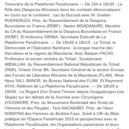
Trésorière de la Plateforme Panafricaine --- De 15h à 16h30 : Le
Rôle des Diasporas Africaines dans les combats démocratiques
en cours sur le continent : cas du Burundi avec M. Gratien
RUKINDIKIZA, Prés. du Rassemblement de la Diaspora
Burundaise en France (RDBF) ; Nestor BIDADANURE, Membre
du CA du Rassemblement de la Diaspora Burundaise en France
(RDBF). Et Ardiouma SIRIMA, Secrétaire Exécutif de La
Plateforme Panafricaine. --- De 16h45 à 18h15 : Le Tchad, la
Démocratie et l’Opération Barkhane ; la longue marche des
Harratines et le régime de Mauritanie. Avec Balaam FACHO,
Professeur et ancien ministre du Tchad ; Souleymane
ABDALLAH, du Rassemblement National Républicain du Tchad
(RNR), Cheick Omar BA, Secrétaire Général de la section Europe
des Forces de Libération Africaine de la Mauritanie (FLAM), Mme
Hpsa SALL-BANOR, du Bureau National des FLAM. Et Raymond
AYIVI, Référent de La Plateforme Panafricaine. --- De 18h20 à
18h50 : Le Regard d’un Grand Témoin depuis Ouagadougou (via
Skype) sur les débats de la Journée avec Chrysogone
ZOUGMORE, Prés. du Mouvement Burkinabé des Droits de
l’Homme et des Peuples ; Tara NACANABO, Prés. de l’Asso
KEBAYINA des Femmes du Burkina Faso. Suivit à 19h du Bilan
politique de l'Espace Panafricain 2015 et perspectives avec la
Plateforme Panafricaine, les Organisations partenaires et leurs