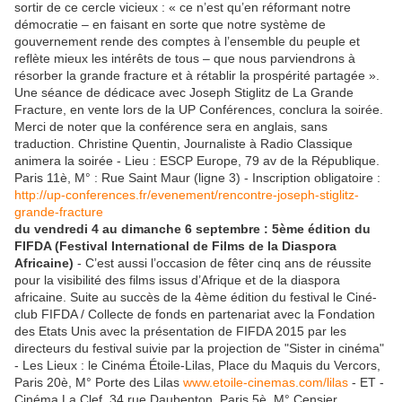
sortir de ce cercle vicieux : « ce n’est qu’en réformant notre
démocratie – en faisant en sorte que notre système de
gouvernement rende des comptes à l’ensemble du peuple et
reflète mieux les intérêts de tous – que nous parviendrons à
résorber la grande fracture et à rétablir la prospérité partagée ».
Une séance de dédicace avec Joseph Stiglitz de La Grande
Fracture, en vente lors de la UP Conférences, conclura la soirée.
Merci de noter que la conférence sera en anglais, sans
traduction. Christine Quentin, Journaliste à Radio Classique
animera la soirée - Lieu : ESCP Europe, 79 av de la République.
Paris 11è, M° : Rue Saint Maur (ligne 3) - Inscription obligatoire :
http://up-conferences.fr/evenement/rencontre-joseph-stiglitz-
grande-fracture
du vendredi 4 au dimanche 6 septembre : 5ème édition du
FIFDA (Festival International de Films de la Diaspora
Africaine)
- C’est aussi l’occasion de fêter cinq ans de réussite
pour la visibilité des films issus d’Afrique et de la diaspora
africaine. Suite au succès de la 4ème édition du festival le Ciné-
club FIFDA / Collecte de fonds en partenariat avec la Fondation
des Etats Unis avec la présentation de FIFDA 2015 par les
directeurs du festival suivie par la projection de "Sister in cinéma"
- Les Lieux : le Cinéma Étoile-Lilas, Place du Maquis du Vercors,
Paris 20è, M° Porte des Lilas
www.etoile-cinemas.com/lilas
- ET -
Cinéma La Clef, 34 rue Daubenton, Paris 5è, M° Censier