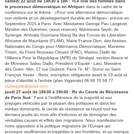
samedi 22 août de 14h30 à 18h : «Le rôle des femmes dans
le processus démocratique en Afrique»
dans la cadre de la
conférence sur le thème : «Pour une alternance démocratique
non violente et un développement durable en Afrique», prévue en
Septembre 2015 à Paris. Avec Mesdames George Pau Langevin,
Ministre des Outremer, (sous réserve), Maïmouna Seydi, de
Synergie, Aminata Ousmane Niang Ba des Forces de Libération
Africaine de Mauritanie (FLAM), Marie France Dion, des Assises
Nationales du Congo pour l’Alternance Démocratique, Marième
Thiam, du Front Nouveau Citoyen (FNC), Mastou Diallo de
l’Alliance Pour la République (APR) du Sénégal, section Alsace et
de Monsieur Saliou Diallo, Président d’Equité - Lieu: Ministère
des Outre- Mer, 27 rue Oudinot, Paris 7è, M°: Duroc ou Saint
François Xavier - Rens, inscription obligatoire avant le 19 août et
pièce d’identité à l’entrée (plan Vigipirate) 06 68 70 58 77
clubequite@gmail.com
jeudi 27 août de 18h30 à 19h30 : Rv du Cercle de Résistance
de Paris Sud
: Face à l'indifférence de la majorité et aux
préjugés véhiculés par la plupart des politiques et dans les
médias dominants, le cercle de résistance se réunit tout les
derniers jeudis du mois afin d'informer et de témoigner des
véritables causes et effets des migrations. Nous manifesterons
notre opposition à la politique migratoire de l'Europe qui
provoque souffrances et tragédies à ses frontières, et au manque