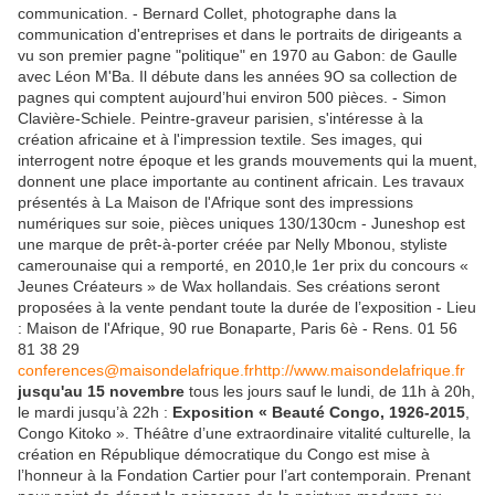
communication. - Bernard Collet, photographe dans la
communication d'entreprises et dans le portraits de dirigeants a
vu son premier pagne "politique" en 1970 au Gabon: de Gaulle
avec Léon M'Ba. Il débute dans les années 9O sa collection de
pagnes qui comptent aujourd’hui environ 500 pièces. - Simon
Clavière-Schiele. Peintre-graveur parisien, s'intéresse à la
création africaine et à l'impression textile. Ses images, qui
interrogent notre époque et les grands mouvements qui la muent,
donnent une place importante au continent africain. Les travaux
présentés à La Maison de l'Afrique sont des impressions
numériques sur soie, pièces uniques 130/130cm - Juneshop est
une marque de prêt-à-porter créée par Nelly Mbonou, styliste
camerounaise qui a remporté, en 2010,le 1er prix du concours «
Jeunes Créateurs » de Wax hollandais. Ses créations seront
proposées à la vente pendant toute la durée de l’exposition - Lieu
: Maison de l'Afrique, 90 rue Bonaparte, Paris 6è - Rens. 01 56
81 38 29
conferences@maisondelafrique.fr
http://www.maisondelafrique.fr
jusqu'au 15 novembre
tous les jours sauf le lundi, de 11h à 20h,
le mardi jusqu’à 22h :
Exposition « Beauté Congo, 1926-2015
,
Congo Kitoko ». Théâtre d’une extraordinaire vitalité culturelle, la
création en République démocratique du Congo est mise à
l’honneur à la Fondation Cartier pour l’art contemporain. Prenant