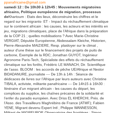
ppanafricaine@gmail.com
samedi 12 : De 10h30 à 12h45 : Mouvements migratoires
africains, Politique européenne de migration, processus
de
Khartoum : Etats des lieux, déconstruire les chiffres et le
regard sur les migrants- ET - Impact du réchauffement climatique
sur le continent africain : les causes, les acteurs et les intérêts en
jeu, migrations climatiques, place de l’Afrique dans la préparation
de la COP 21 ; quelles mobilisations ? Avec Marie-Christine
VERGIAT, Députée Européenne, Abdessalam Kleiche, Historien,
Pierre-Alexandre MAIZIERE, Resp. plaidoyer sur le climat ,
auteur d'une thèse sur le financement des projets de puits de
carbone, Exemple de la RDC; Jonathan GUYOT, Ingénieur
Agronome Paris-Tech, Spécialiste des effets du réchauffement
climatique sur les forêts, Frédéric LE MANACH, Dir. Scientifique
de l’asso. BLOOM : les accords de pêche UE/Afrique et Nestor
BIDADANURE, journaliste --- De 13h à 14h : Séance de
dédicaces de livres sur l’Afrique par leurs auteurs avec Christine
TIBALA, activiste, militante panafricaine --- De 14h15 à 16h30 :
Itinéraire d’un migrant africain - les causes du départ, les
complices du supplice, les chaînes précaires de la solidarité et
l’enfer du paradis européen. Avec Driss EL KHERCHI, Prés. de
l'Asso. des Travailleurs Maghrébins de France (ATMF); Fabien
YENE, Migrant devenu Expert Intl ; Philippe WANNESSON,
Militant de MIGREUROP, Observatoire des frontières ; Simon