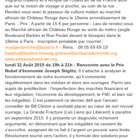
migrants maliens et d'Afrique de l'Ouest en Île de France ainsi
que sur la notion de voyage si proche, au coin de la rue…
Rendez-vous avec le passeur de culture malien au marché
africain de Château Rouge dans le 18eme arrondissement de
Paris. - Prix : A partir de 15 € par personne - Lieu de rendez-vous
au Marché africain de Château Rouge au sortir du métro (angle
Boulevard Barbès et Rue Poulet devant le kiosque) dans le
18ème à Paris - Inscription préalable par courriel :
voyagesiproche@bastina.fr
- Rens. : 08 05 69 69 19
bastina@bastina.fr
wwwg.godreuil@artisansdumonde.org
www.artisansdumonde.org
lundi 31 Août 2015 de 19h à 21h : Rencontre avec le Prix
Nobel d'économie Joseph Stiglitz.
Il s’attache à analyser le
fonctionnement de notre économie, qu’il commente
régulièrement dans les médias et dans ses ouvrages. Parmi ses
sujets de prédilection : l’imperfection des marchés financiers et
leur régulation, l’économie du développement, le FMI, et bien sûr
les inégalités. C’est justement ce dernier défi que l’ancien
conseiller de Bill Clinton a souhaité placer au cœur de son nouvel
ouvrage, La Grande Fracture (Les Liens qui Libèrent) à paraître
en septembre 2015. Il y présente un diagnostic richement
argumenté, en démontrant que les inégalités ne cessent de
s’accroître, assignant de ce fait à l’argent un pouvoir sans limite.
Résolument tourné vers l’action, il y formule des solutions pour