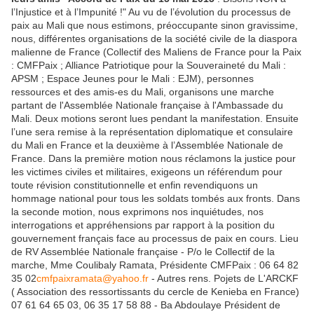
l’Injustice et à l’Impunité !" Au vu de l’évolution du processus de
paix au Mali que nous estimons, préoccupante sinon gravissime,
nous, différentes organisations de la société civile de la diaspora
malienne de France (Collectif des Maliens de France pour la Paix
: CMFPaix ; Alliance Patriotique pour la Souveraineté du Mali :
APSM ; Espace Jeunes pour le Mali : EJM), personnes
ressources et des amis-es du Mali, organisons une marche
partant de l'Assemblée Nationale française à l'Ambassade du
Mali. Deux motions seront lues pendant la manifestation. Ensuite
l’une sera remise à la représentation diplomatique et consulaire
du Mali en France et la deuxième à l’Assemblée Nationale de
France. Dans la première motion nous réclamons la justice pour
les victimes civiles et militaires, exigeons un référendum pour
toute révision constitutionnelle et enfin revendiquons un
hommage national pour tous les soldats tombés aux fronts. Dans
la seconde motion, nous exprimons nos inquiétudes, nos
interrogations et appréhensions par rapport à la position du
gouvernement français face au processus de paix en cours. Lieu
de RV Assemblée Nationale française - P/o le Collectif de la
marche, Mme Coulibaly Ramata, Présidente CMFPaix : 06 64 82
35 02
cmfpaixramata@yahoo.fr
- Autres rens. Pojets de L'ARCKF
( Association des ressortissants du cercle de Kenieba en France)
07 61 64 65 03, 06 35 17 58 88 - Ba Abdoulaye Président de