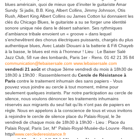
blues américain, quoi de mieux que d’inviter le guitariste Amar
Sundy. Si jadis, B.B. King, Albert Collins, Jimmy Johnson, Otis
Rush, Albert King Albert Collins ou James Cotton lui donnaient les
clés du Chicago Blues, le guitariste a su se forger une identité
sonore unique née dans le désert saharien. Ses rythmiques
d’ambiance tribale envoient un « groove » dans lequel
s’enchevêtrent des chorus électriques puissants, chargés du plus
authentique blues, Avec Latabi Diouani à la batterie & Fifi Chayeb
à la basse, le blues est mis à l’honneur ! Lieu : Le Baiser Salé
Jazz Club, 58 rue des lombards, Paris 1er - Rens. 01 42 21 35 84
communication@lebaisersale.com
www.lebaisersale.com
vendredi 21 août
et chaque 3ème vendredi du mois à 18h30 de
18h30 à 19h30 : Rassemblement du
Cercle de Résistance à
Paris
contre le traitement inhumain des sans papiers - Vous
pouvez vous joindre au cercle à tout moment, même pour
seulement quelques instants. Par notre participation au cercle de
silence, nous voulons dénoncer les traitements inhumains
réservés aux migrants du seul fait qu'ils n'ont pas de papiers en
règle. Nous en appelons à la conscience de tous et vous invitons
à rejoindre le cercle de silence place du Palais-Royal, le 3e
vendredi de chaque mois de 18h30 à 19h30 - Lieu : Place du
Palais Royal, Paris 1er, M° Palais-Royal-Musée-du-Louvre -Rens.
http//
www.cerclederesistance.fr