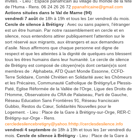
invités. - Lieu : Espace panafricain au village du monde de la fête
de l'Huma - Rens. 06 24 26 26 72
ppanafricaine@gmail.com
Actions situées dans le Val de Marne (94)
vendredi 7 août
de 18h à 19h et tous les 1er vendredi du mois.
Cercle de silence à Brétigny
: Avec ou sans papiers, l'étranger
est un être humain. Par notre rassemblement en cercle et en
silence, nous entendons attirer publiquement l'attention sur le
sort réservé aux migrants, aux étrangers et aux demandeurs
d'asile. Nous affirmons que chaque personne est digne de
respect et que les atteintes à la dignité de quelques-uns blessent
tous les êtres humains dans leur humanité. Le cercle de silence
de Brétigny est composé de citoyen(ne)s dont certain(e)s sont
membres de : Alphabeta, ATD Quart Monde Essonne, CCFD-
Terre Solidaire, Comité Chrétien en Solidarité avec les Chômeurs
et les Précaires, Communauté Catholique de Brétigny/Le Plessis-
Paté, Eglise Réformée de la Vallée de l'Orge, Ligue des Droits de
l'Homme, Observatoire du CRA de Palaiseau, Parti de Gauche,
Réseau Education Sans Frontières 91, Réseau franciscain
Gubbio, Restos du Cœur, Solidarités Nouvelles pour le
Logement. - Lieu : Place de la Gare à Brétigny-sur-Orge, RER-C
Brétigny-sur-Orge - Rens.
cercledesilencebretigny@yahoo.fr
http://cerclesdesilence.info
vendredi 4 septembre
de 18h à 19h et tous les 1er vendredi du
mois.
Cercle de silence à Brétigny
- Lieu : Place de la Gare à