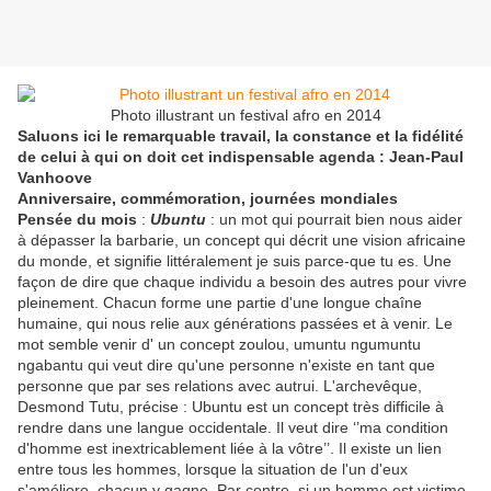
Photo illustrant un festival afro en 2014
Saluons ici le remarquable travail, la constance et la fidélité
de celui à qui on doit cet indispensable agenda : Jean-Paul
Vanhoove
Anniversaire, commémoration, journées mondiales
Pensée du mois
:
Ubuntu
: un mot qui pourrait bien nous aider
à dépasser la barbarie, un concept qui décrit une vision africaine
du monde, et signifie littéralement je suis parce-que tu es. Une
façon de dire que chaque individu a besoin des autres pour vivre
pleinement. Chacun forme une partie d'une longue chaîne
humaine, qui nous relie aux générations passées et à venir. Le
mot semble venir d' un concept zoulou, umuntu ngumuntu
ngabantu qui veut dire qu'une personne n'existe en tant que
personne que par ses relations avec autrui. L'archevêque,
Desmond Tutu, précise : Ubuntu est un concept très difficile à
rendre dans une langue occidentale. Il veut dire ‘’ma condition
d'homme est inextricablement liée à la vôtre’’. Il existe un lien
entre tous les hommes, lorsque la situation de l'un d'eux
s'améliore, chacun y gagne. Par contre, si un homme est victime