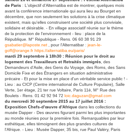
de Paris
: L'objectif d'Alternatiba est de montrer, quelques mois
avant la conférence internationale qui aura lieu au Bourget en
décembre, que non seulement les solutions à la crise climatique
existent, mais qu'elles construisent une société plus conviviale,
solidaire et désirable. - En village associatif réunie sur le thème
de la protection de l'environnement - lieu : place de la
République. M° République - Rens. 06 60 38 91 29
gsabatier@laposte.net
, pour l'Alternatibar :
jean-le-
goff@orange.fr
https://alternatiba.eu/paris/
mardi 29 septembre à 18h30 : Réunion pour le droit au
logement des Travailleurs et Retraités immigrés
, des
Demandeurs d'Asile, des Gens du Voyage, des Roms, des Sans
Domicile Fixe et des Étrangers en situation administrative
précaire - Et pour la mise en place d'un véritable service public ! -
Lieu : au CICP (Centre international de Culture Populaire), Salle
Verte, 1er étage, 21 ter rue Voltaire, Paris 11è, M° Rue des
Boulets - Rens. 01 42 92 94 72
loic.daguzan@gmail.com
du mercredi 30 septembre 2015 au 17 juillet 2016 :
Exposition Chefs-d'œuvre d'Afrique
dans les collections du
musée Dapper - Des œuvres figurant parmi les plus importantes
au monde réunies pour la première fois. Remarquables par leur
esthétique, elles témoignent des plus grandes cultures de
l'Afrique. - Lieu : Musée Dapper, 35 bis, rue Paul Valéry, Paris