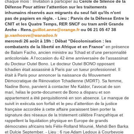
chaque mois : Invitation à participer au
Cercle de Silence de la
Défense Pour attirer l’attention sur les traitements
inhumains réservés aux migrants du seul fait qu'ils n'ont
pas de papiers en règle. - Lieu : Parvis de la Défense Entre le
CNIT et les Quatre Temps, RER SNCF ou tram arrêt Grande
Arche - Rens.
guillot.anne@orange.fr
ou 06 21 05 47 38
jp.vanhoove@wanadoo.fr
mercredi 26 août à 19h : Débat "Décolonisation : les
combatants de la liberté en Afrique et en France
" en présence
de Balam Facho, ancien ministre au Tchad et d'une personnalité
anticoloniale. A l'occasion du 42 ème anniversaire de l'assassinat
du Docteur Outel Bono. Le docteur Outel BONO opposant
tchadien était assassiné à Paris par un tueur professionnel. Il
était à Paris pour annoncer la naissance du Mouvement
Démocratique de Rénovation Tchadienne (MDRT). Sa femme,
Nadine Bono, parvient à contacter Me Kaldor, l'avocat de son
mari, hélas le porte-document de Bono a disparu et son
appartement a été perquisitionné en son absence. Le manque de
suivit in exécuta son forfait et le peu d’attention de la justice
française accordée à cette affaire paraissent bien porter la
signature des réseaux de la tristement célèbre Françafrique et
rappellent la liquidation physique en Europe de grands
démocrates africains tels Félix-Rolland Mounié, Mehdi Ben Barka
et Dulcie September. - Lieu : 6 rue Adam Ledoux à Courbevoie