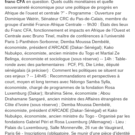
franc CFA
en question. Quels outils monétaires et quelle
souveraineté économique pour une politique de progrès en
Afrique de l’ouest et centrale ?" - Programme : Ouverture par
Dominique Watrin, Sénateur CRC du Pas-de-Calais, membre du
groupe d’amitié France-Afrique Centrale -- 9h30 : États des lieux
du Franc CFA, fonctionnement et impacts en Afrique de l’Ouest et
Centrale avec Bruno Tinel, maître de conférences à l’université
Paris 1-Panthéon-Sorbonne; Demba Moussa Dembélé,
économiste, président d’ARCADE (Dakar-Sénégal); Kako
Nubukpo, économiste, ancien ministre du Togo et Martial Ze
Belinga, économiste et sociologue (sous réserve) -- 14h : Table-
ronde avec des parlementaires : PCF, PS, Die Linke, député
sénégalais (à préciser) : Comment les politiques se situent sur
ces enjeux ? -- 14h45 : Recommandations et perspectives à
court, moyen et long termes avec Ndongo Samba Sylla,
économiste, chargé de programmes de la fondation Rosa
Luxemburg (Dakar); Ibrahima Sène, économiste ; Abou
Drahamane Sangaré, ancien ministre des Affaires étrangères de
Côte d’Ivoire (sous réserve) ; Demba Moussa Dembélé,
économiste, président d’ARCADE (Dakar-Sénégal) et Kako
Nubukpo, économiste, ancien ministre du Togo - Organisé par les
fondations Gabriel Péri et Rosa Luxemburg (Allemagne) - Lieu :
Palais du Luxembourg, Salle Monnerville, 26 rue de Vaugirard,
Paris 6è - Inscriptions (obligatoire. Se munir d'une pièce d'identité