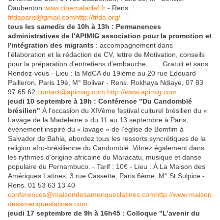
Daubenton
www.cinemalaclef.fr
- Rens. :
fifdaparis@gmail.com
http://fifda.org/
tous les samedis de 10h à 13h : Permanences
administratives de l'APIMIG association pour la promotion et
l'intégration des migrants
: accompagnement dans
l'élaboration et la rédaction de CV, lettre de Motivation, conseils
pour la préparation d'entretiens d'embauche, … . Gratuit et sans
Rendez-vous - Lieu : la MdCA du 19ième au 20 rue Edouard
Pailleron, Paris 19è, M° Bolivar - Rens. Rokhaya Ndiaye, 07 83
97 65 62
contact@apimag.com
http://www.apimig.com
jeudi 10 septembre à 19h : Conférence "Du Candomblé
brésilien"
À l'occasion du XIVème festival culturel brésilien du «
Lavage de la Madeleine » du 11 au 13 septembre à Paris,
événement inspiré du « lavage » de l’église de Bomfim à
Salvador de Bahia, abordez tous les ressorts syncrétiques de la
religion afro-brésilienne du Candomblé. Vibrez également dans
les rythmes d’origine africaine du Maracatu, musique et danse
populaire du Pernambuco. - Tarif : 10€ - Lieu : À La Maison des
Amériques Latines, 3 rue Cassette, Paris 6ème, M° St Sulpice -
Rens. 01 53 63 13 40
conferences@maisondesameriqueslatines.com
http://www.maison
desameriqueslatines.com
jeudi 17 septembre de 9h à 16h45 : Colloque "L’avenir du