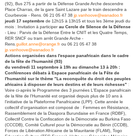
(92), Bus 275 a partir de la Défense Grande Arche descendre
Place Charras, de la gare Saint Lazare par le train descendre a
Courbevoie - Rens. 06 21 05 47 38
jp.vanhoove@wanadoo.fr
jeudi 17 septembre
de 12h15 à 13h15 et tous les 3ème jeudi du
mois : Invitation à participer
au Cercle de Silence de la Défense
- Lieu : Parvis de la Défense Entre le CNIT et les Quatre Temps,
RER SNCF ou tram arrêt Grande Arche -
Rens.
guillot.anne@orange.fr
ou 06 21 05 47 38
jp.vanhoove@wanadoo.fr
Actions organisées dans l'espace panafricain dans le cadre
de la fête de l'humanité (93)
du vendredi 11 septembre à 19h au dimanche 13 à 20h :
Conférences débats à Espace panafricain de la Fête de
l'humanité sur le thème "La reconquête du droit des peuples
africains à disposer de leurs destins et de leurs richesses"
:
Voire ci-après le Programme des 3 journées L'Espace panafricain
de la fête de l'Humanité est organisé depuis plus de 10 ans à
l'initiative de la Plateforme Panafricaine (LPP). Cette année le
collectif d'organisation est composé de : Femmes en Résistance,
Rassemblement de la Diaspora Burundaise en France (RDBF),
Collectif Contre la Confiscation de la Démocratie au Burkina Faso
(CCCDB), Comité Culturel pour la Démocratie au Bénin (CCDB),
Forces de Libération Africaine de la Mauritanie (FLAM), Togo