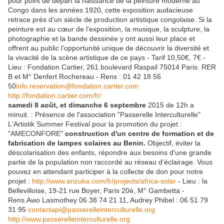
pour point de départ la naissance de la peinture moderne au
Congo dans les années 1920, cette exposition audacieuse
retrace près d’un siècle de production artistique congolaise. Si la
peinture est au cœur de l’exposition, la musique, la sculpture, la
photographie et la bande dessinée y ont aussi leur place et
offrent au public l’opportunité unique de découvrir la diversité et
la vivacité de la scène artistique de ce pays - Tarif 10,50€, 7€ -
Lieu : Fondation Cartier, 261 boulevard Raspail 75014 Paris. RER
B et M° Denfert Rochereau - Rens : 01 42 18 56
50
info.reservation@fondation.cartier.com
http://fondation.cartier.com/fr/
samedi 8 août, et dimanche 6 septembre
2015 de 12h a
minuit. : Présence de l'association "Passerelle Interculturelle"
L'Artistik Summer Festival pour la promotion du projet :
"AMECONFORE"
construction d'un centre de formation et de
fabrication de lampes solaires au Benin.
Objectif, éviter la
déscolarisation des enfants, répondre aux besoins d'une grande
partie de la population non raccordé au réseau d’éclairage. Vous
pouvez en attendant participer à la collecte de don pour notre
projet :
http://www.arizuka.com/fr/projects/africa-solar
- Lieu : la
Bellevilloise, 19-21 rue Boyer, Paris 20è, M° Gambetta -
Rens.Awo Lasmothey 06 38 74 21 11, Audrey Phibel : 06 51 79
31 95
contactapi@passerelleinterculturelle.org
http://www.passerelleinterculturelle.org