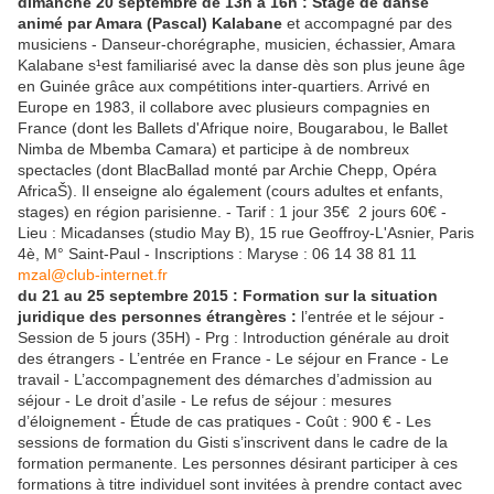
dimanche 20 septembre de 13h à 16h : Stage de danse
animé par Amara (Pascal) Kalabane
et accompagné par des
musiciens - Danseur-chorégraphe, musicien, échassier, Amara
Kalabane s¹est familiarisé avec la danse dès son plus jeune âge
en Guinée grâce aux compétitions inter-quartiers. Arrivé en
Europe en 1983, il collabore avec plusieurs compagnies en
France (dont les Ballets d'Afrique noire, Bougarabou, le Ballet
Nimba de Mbemba Camara) et participe à de nombreux
spectacles (dont BlacBallad monté par Archie Chepp, Opéra
AfricaŠ). Il enseigne alo également (cours adultes et enfants,
stages) en région parisienne. - Tarif : 1 jour 35€ ­ 2 jours 60€ -
Lieu : Micadanses (studio May B), 15 rue Geoffroy-L'Asnier, Paris
4è, M° Saint-Paul - Inscriptions : Maryse : 06 14 38 81 11
mzal@club-internet.fr
du 21 au 25 septembre 2015 : Formation sur la situation
juridique des personnes étrangères :
l’entrée et le séjour -
Session de 5 jours (35H) - Prg : Introduction générale au droit
des étrangers - L’entrée en France - Le séjour en France - Le
travail - L’accompagnement des démarches d’admission au
séjour - Le droit d’asile - Le refus de séjour : mesures
d’éloignement - Étude de cas pratiques - Coût : 900 € - Les
sessions de formation du Gisti s’inscrivent dans le cadre de la
formation permanente. Les personnes désirant participer à ces
formations à titre individuel sont invitées à prendre contact avec