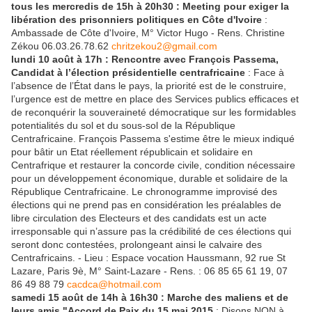
tous les mercredis de 15h à 20h30 : Meeting pour exiger la
libération des prisonniers politiques en Côte d'Ivoire
:
Ambassade de Côte d'Ivoire, M° Victor Hugo - Rens. Christine
Zékou 06.03.26.78.62
chritzekou2@gmail.com
lundi 10 août à 17h : Rencontre avec François Passema,
Candidat à l’élection présidentielle centrafricaine
: Face à
l’absence de l’État dans le pays, la priorité est de le construire,
l’urgence est de mettre en place des Services publics efficaces et
de reconquérir la souveraineté démocratique sur les formidables
potentialités du sol et du sous-sol de la République
Centrafricaine. François Passema s'estime être le mieux indiqué
pour bâtir un Etat réellement républicain et solidaire en
Centrafrique et restaurer la concorde civile, condition nécessaire
pour un développement économique, durable et solidaire de la
République Centrafricaine. Le chronogramme improvisé des
élections qui ne prend pas en considération les préalables de
libre circulation des Electeurs et des candidats est un acte
irresponsable qui n’assure pas la crédibilité de ces élections qui
seront donc contestées, prolongeant ainsi le calvaire des
Centrafricains. - Lieu : Espace vocation Haussmann, 92 rue St
Lazare, Paris 9è, M° Saint-Lazare - Rens. : 06 85 65 61 19, 07
86 49 88 79
cacdca@hotmail.com
samedi 15 août de 14h à 16h30 : Marche des maliens et de
leurs amis "Accord de Paix du 15 mai 2015
: Disons NON à