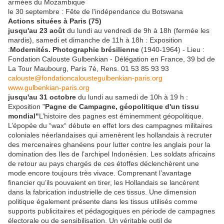
armées du Mozambique
le 30 septembre : Fête de l'indépendance du Botswana
Actions situées à Paris (75)
jusqu'au 23 août
du lundi au vendredi de 9h à 18h (fermée les
mardis), samedi et dimanche de 11h à 18h : Exposition
:
Modernités. Photographie brésilienne
(1940-1964) - Lieu :
Fondation Calouste Gulbenkian - Délégation en France, 39 bd de
La Tour Maubourg, Paris 7è, Rens. 01 53 85 93 93
calouste@fondationcaloustegulbenkian-paris.org
www.gulbenkian-paris.org
jusqu'au 31 octobre
du lundi au samedi de 10h à 19 h :
Exposition "
Pagne de Campagne, géopolitique d'un tissu
mondial"
L’histoire des pagnes est éminemment géopolitique.
L’épopée du “wax“ débute en effet lors des campagnes militaires
coloniales néerlandaises qui amenèrent les hollandais à recruter
des mercenaires ghanéens pour lutter contre les anglais pour la
domination des Iles de l’archipel Indonésien. Les soldats africains
de retour au pays chargés de ces étoffes déclenchèrent une
mode encore toujours très vivace. Comprenant l’avantage
financier qu’ils pouvaient en tirer, les Hollandais se lancèrent
dans la fabrication industrielle de ces tissus. Une dimension
politique également présente dans les tissus utilisés comme
supports publicitaires et pédagogiques en période de campagnes
électorale ou de sensibilisation. Un véritable outil de