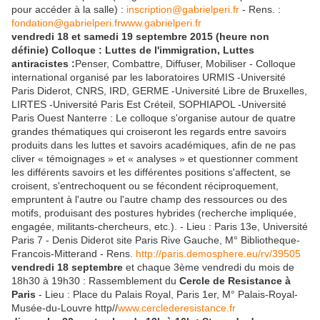
pour accéder à la salle) :
inscription@gabrielperi.fr
- Rens. :
fondation@gabrielperi.fr
www.gabrielperi.fr
vendredi 18 et samedi 19 septembre 2015 (heure non
définie) Colloque : Luttes de l'immigration, Luttes
antiracistes :
Penser, Combattre, Diffuser, Mobiliser - Colloque
international organisé par les laboratoires URMIS -Université
Paris Diderot, CNRS, IRD, GERME -Université Libre de Bruxelles,
LIRTES -Université Paris Est Créteil, SOPHIAPOL -Université
Paris Ouest Nanterre : Le colloque s'organise autour de quatre
grandes thématiques qui croiseront les regards entre savoirs
produits dans les luttes et savoirs académiques, afin de ne pas
cliver « témoignages » et « analyses » et questionner comment
les différents savoirs et les différentes positions s'affectent, se
croisent, s'entrechoquent ou se fécondent réciproquement,
empruntent à l'autre ou l'autre champ des ressources ou des
motifs, produisant des postures hybrides (recherche impliquée,
engagée, militants-chercheurs, etc.). - Lieu : Paris 13e, Université
Paris 7 - Denis Diderot site Paris Rive Gauche, M° Bibliotheque-
Francois-Mitterand - Rens.
http://paris.demosphere.eu/rv/39505
vendredi 18 septembre
et chaque 3ème vendredi du mois de
18h30 à 19h30 : Rassemblement du
Cercle de Resistance à
Paris
- Lieu : Place du Palais Royal, Paris 1er, M° Palais-Royal-
Musée-du-Louvre http//
www.cerclederesistance.fr