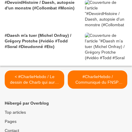
#DevoirdHistoire / Daesh, autopsie
d'un monstre (#Collombat #Monin)
#Daesh m'a tuer (Michel Onfray) /
Grégory Protche (#vidéo #Todd
#Soral #Dieudonné #Etc)
< #CharlieHebdo / Le
#CharlieHebdo /
dessin de Charb qui aurait
Communiqué du FNSP-
du faire renoncer Ali Bongo
Mom Sa Rew >
Hébergé par Overblog
Top articles
Pages
Contact