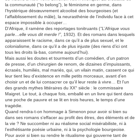
la communauté (“to belong”), le féminisme en germe, dans
l’hystérique désœuvrement alcoolisé des bourgeoises (et
l’affaiblissement du mâle), la neurasthénie de l’individu face à cet
espace impossible à occuper…
D’Afrique, il ramène des reportages tonitruants (
“L’Afrique vous
parle…elle vous dit merde !”,
1932). Et des romans dans lesquels
apparaissent le racisme, dans ce qu’il a de plus sexuel, et le
colonialisme, dans ce qu’il a de plus injuste (des riens d’ici ont
tous les droits là-bas, comme aujourd’hui).
Mais aussi les doutes et tourments d’un comédien, d’un patron
de presse, d’un chirurgien de renom, de dizaines d’impuissants,
écrasés, humiliés, mal mariés, qui, un vilain matin, cassent ce qui
leur tient lieu d’existence en mille petits morceaux, avant d’en
choisir un et de lui consacrer ce qu’il leur reste à vivre… Et l'un
des grands mythes littéraires du XX° siècle : le commissaire
Maigret. Le tout, à chaque fois, emballé en un livre qui tient dans
une poche de pauvre et se lit en trois heures, le temps d’une
tragédie.
Quand rendra-t-on hommage à Simenon pour avoir si bien su
dans ses romans s'effacer au profit des êtres, des éléments et de
la vie ? Ne succomber ni au réalisme social misérabiliste, ni à
l’esthétisante poésie urbaine, ni à la psychologie bourgeoise.
Pour avoir si bien su rendre le ritualisme qui gouverne tant de