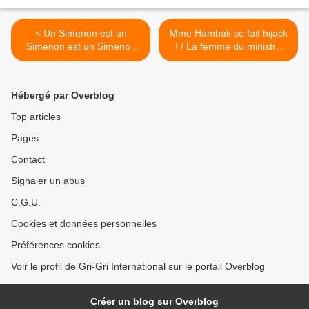
< Un Simenon est un
Mme Hambak se fait hijack
Simenon est un Simenon
! / La femme du ministre
(audio) / 25 ans après
ivoirien victime d'un vol à la
Simenon (2/3)
portière à Saint-Denis ! >
Hébergé par Overblog
Top articles
Pages
Contact
Signaler un abus
C.G.U.
Cookies et données personnelles
Préférences cookies
Voir le profil de Gri-Gri International sur le portail Overblog
Créer un blog sur Overblog