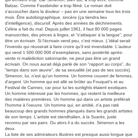
Balzac. Comme Fassbinder a trop filmé. Le roman doit
s’accoucher dans la douleur – pas en une semaine tous les trois
mois. Être autobiographique, sincère (ça tiendra lieu
d'intelligence), discursif. Après des années de déchirements.
Céline a fait du mal. Depuis juillet 1961, il faut 80 000 pages
manuscrites, des pinces à linges, et “s'attaquer à la langue”, pour
être un écrivain. Si l'écrivain vend peu, c'est mieux. L'idéal serait
l'invendu qui réussirait à faire croire qu'il est invendable. L'auteur
qui vend 1 500 000 000 d’exemplaires, sans postérité après-
vente ni malédiction salonnarde, ne peut pas être un grand
écrivain. On nous aurait déjà parlé de son “rapport au corps”, du
“temps dans son œuvre”, de sa sexualité (et pas de ses succès).
Simenon, lui, n'est qu'un homme. Un homme couvert de femmes,
d'argent. Un homme qui est allé se brûler au Fouquet's et au
Festival de Cannes, car pour lui les sunlights étaient exotiques.
Un homme intéressé par les hommes, qui restent la meilleure
des matières premières. Un homme qui dans un artiste préférait
l'homme à l'oeuvre. Un homme qui, en amitié, n'a pas raté
beaucoup des grands hommes planqués dans les grands artistes
de son temps. L'artiste est stendhalien, à la Suarès, juste
reconnu par ses pairs. Ou alors il a du succès. Simenon a les
deux.
La liste de ses admirateurs illustres est presque aussi longue que