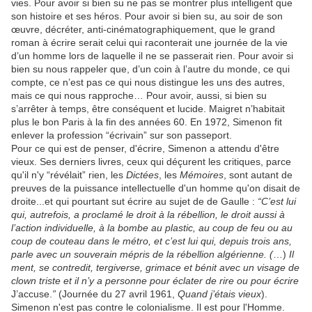
vies. Pour avoir si bien su ne pas se montrer plus intelligent que
son histoire et ses héros. Pour avoir si bien su, au soir de son
œuvre, décréter, anti-cinématographiquement, que le grand
roman à écrire serait celui qui raconterait une journée de la vie
d’un homme lors de laquelle il ne se passerait rien. Pour avoir si
bien su nous rappeler que, d’un coin à l’autre du monde, ce qui
compte, ce n’est pas ce qui nous distingue les uns des autres,
mais ce qui nous rapproche… Pour avoir, aussi, si bien su
s’arrêter à temps, être conséquent et lucide. Maigret n’habitait
plus le bon Paris à la fin des années 60. En 1972, Simenon fit
enlever la profession “écrivain” sur son passeport.
Pour ce qui est de penser, d'écrire, Simenon a attendu d'être
vieux. Ses derniers livres, ceux qui déçurent les critiques, parce
qu'il n'y “révélait” rien, les
Dictées
, les
Mémoires
, sont autant de
preuves de la puissance intellectuelle d'un homme qu'on disait de
droite...et qui pourtant sut écrire au sujet de de Gaulle :
“C’est lui
qui, autrefois, a proclamé le droit à la rébellion, le droit aussi à
l’action individuelle, à la bombe au plastic, au coup de feu ou au
coup de couteau dans le métro, et c’est lui qui, depuis trois ans,
parle avec un souverain mépris de la rébellion algérienne. (
…)
Il
ment, se contredit, tergiverse, grimace et bénit avec un visage de
clown triste et il n’y a personne pour éclater de rire ou pour écrire
J’accuse.
”
(Journée du 27 avril 1961,
Quand j’étais vieux
).
Simenon n'est pas contre le colonialisme. Il est pour l'Homme.