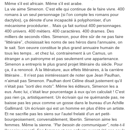
Même s'il est africain. Même s'il est arabe.
La vie aime Simenon. C'est elle qui continue de le faire vivre. 400
romans à un seul personnage (si l'on compte les romans pour
dactylos), ça dénote d'une incapacité à polyphoniser, d'un
mécanisme procédurier... Mais ça fait surtout 400 personnages.
400 univers. 400 métiers. 400 caractères. 400 drames. Des
milliers de seconds rôles. Simenon, pour être sûr de ne pas faire
“littéraire”, choisissait les noms de ses héros dans l'annuaire, on
le sait. Son oeuvre constitue le plus grand annuaire humain de
tous les temps…et chez lui, contrairement à un Camus, un
étranger a un patronyme et pas seulement une appartenance.
Simenon a entrepris le plus grand projet littéraire du siècle. Pour
ça, il a renoncé. À la littérature, aux effets littéraires, à la carrière
littéraire... Il n'est pas inintéressant de noter que Jean Paulhan,
n'aimait pas Simenon. Paulhan dont Céline disait justement qu'il
n'était pas
"sorti des mots"
. Même les éditeurs, Simenon les a
eus. Avec lui, c'était leur pourcentage à eux qu'on calculait ! C'est
pas rien ça, artistiquement. Un écrivain qui ne quémande pas, ne
baisse pas les yeux comme un gosse dans le bureau d'un Achille
Gallimard. Un écrivain qui est un homme en plus d'être un artiste.
Et ne sacrifie pas les siens sur l'autel frelaté d'un art petit-
bourgeoisement, convenablement, libertin. Simenon aime les
femmes. Même la sienne.
“Par besoin de communiquer”
, note-t-il