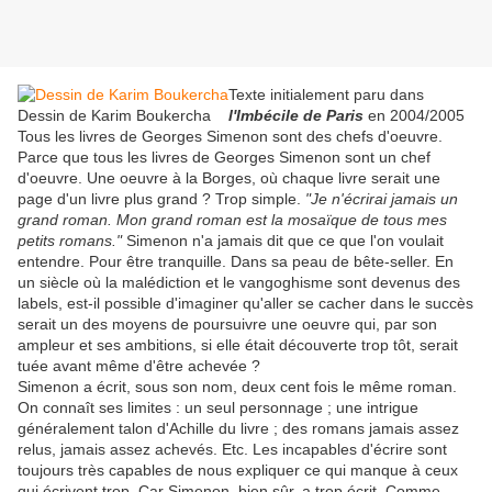
Texte initialement paru dans
Dessin de Karim Boukercha
l'Imbécile de Paris
en 2004/2005
Tous les livres de Georges Simenon sont des chefs d'oeuvre.
Parce que tous les livres de Georges Simenon sont un chef
d'oeuvre. Une oeuvre à la Borges, où chaque livre serait une
page d'un livre plus grand ? Trop simple.
"Je n'écrirai jamais un
grand roman. Mon grand roman est la mosaïque de tous mes
petits romans."
Simenon n'a jamais dit que ce que l'on voulait
entendre. Pour être tranquille. Dans sa peau de bête-seller. En
un siècle où la malédiction et le vangoghisme sont devenus des
labels, est-il possible d'imaginer qu'aller se cacher dans le succès
serait un des moyens de poursuivre une oeuvre qui, par son
ampleur et ses ambitions, si elle était découverte trop tôt, serait
tuée avant même d'être achevée ?
Simenon a écrit, sous son nom, deux cent fois le même roman.
On connaît ses limites : un seul personnage ; une intrigue
généralement talon d'Achille du livre ; des romans jamais assez
relus, jamais assez achevés. Etc. Les incapables d'écrire sont
toujours très capables de nous expliquer ce qui manque à ceux
qui écrivent trop. Car Simenon, bien sûr, a trop écrit. Comme