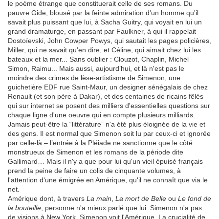
le poème étrange que constituerait celle de ses romans. Du
pauvre Gide, blousé par la feinte admiration d'un homme qu'il
savait plus puissant que lui, à Sacha Guitry, qui voyait en lui un
grand dramaturge, en passant par Faulkner, à qui il rappelait
Dostoïevski, John Cowper Powys, qui sautait les pages policières,
Miller, qui ne savait qu’en dire, et Céline, qui aimait chez lui les
bateaux et la mer... Sans oublier : Clouzot, Chaplin, Michel
Simon, Raimu... Mais aussi, aujourd’hui, et là n'est pas le
moindre des crimes de lèse-artistisme de Simenon, une
guichetière EDF rue Saint-Maur, un designer sénégalais de chez
Renault (et son père à Dakar), et des centaines de ricains fêlés
qui sur internet se posent des milliers d'essentielles questions sur
chaque ligne d'une oeuvre qui en compte plusieurs milliards.
Jamais peut-être la “littérature” n'a été plus éloignée de la vie et
des gens. Il est normal que Simenon soit lu par ceux-ci et ignorée
par celle-là – l’entrée à la Pléiade ne sanctionne que le côté
monstrueux de Simenon et les romans de la période dite
Gallimard… Mais il n'y a que pour lui qu'un vieil épuisé français
prend la peine de faire un colis de cinquante volumes, à
l'attention d'une émigrée en Amérique, qu'il ne connaît que via le
net.
Amérique dont, à travers
La main
,
La mort de Belle
ou
Le fond de
la bouteille
, personne n'a mieux parlé que lui. Simenon n'a pas
de visions à New York. Simenon voit l'Amérique. La crucialité de