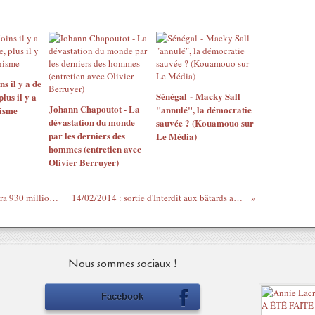
 il y a de
Sénégal - Macky Sall
us il y a
Johann Chapoutot - La
"annulé", la démocratie
isme
dévastation du monde
sauvée ? (Kouamouo sur
par les derniers des
Le Média)
hommes (entretien avec
Olivier Berruyer)
En 2019, l'Afrique subsaharienne comptera 930 millions d’abonnements mobiles
14/02/2014 : sortie d'Interdit aux bâtards au Barber Shop - vidéo
Nous sommes sociaux !
Facebook