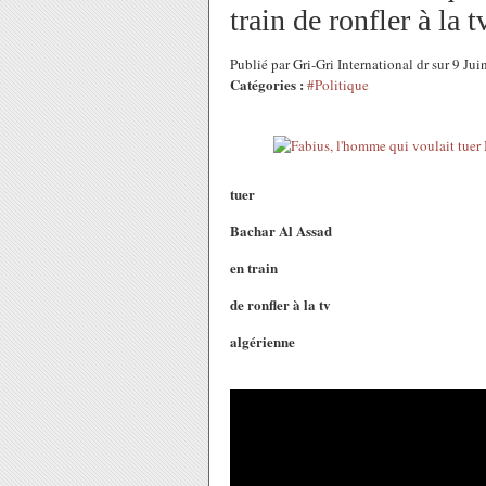
train de ronfler à la 
Publié par Gri-Gri International dr sur 9 J
Catégories :
#Politique
tuer
Bachar Al Assad
en train
de ronfler à la tv
algérienne