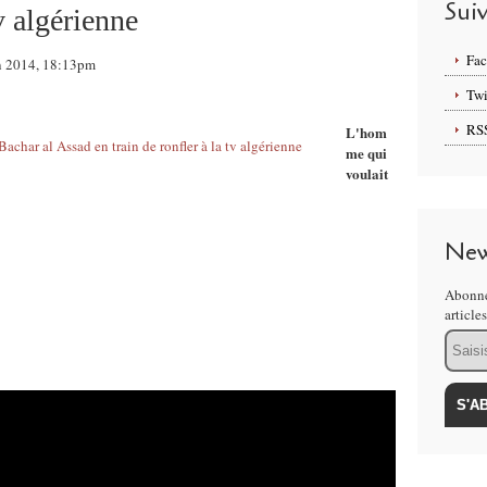
Sui
tv algérienne
Fa
uin 2014, 18:13pm
Twi
RS
L'hom
me qui
voulait
New
Abonne
article
Email