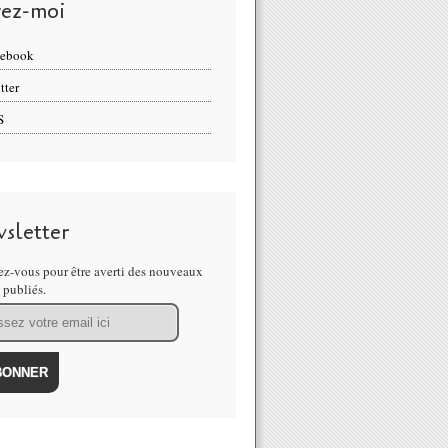
vez-moi
cebook
tter
S
sletter
z-vous pour être averti des nouveaux
s publiés.