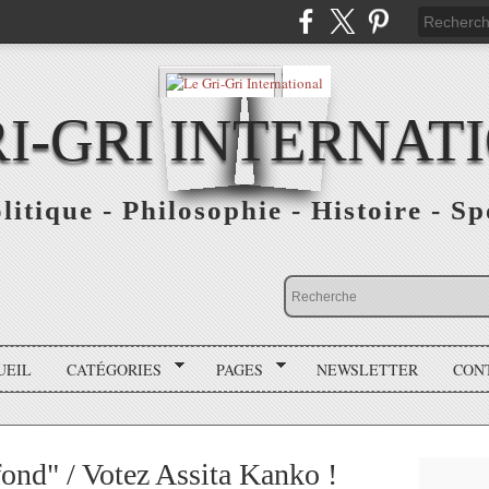
RI-GRI INTERNAT
olitique - Philosophie - Histoire - S
UEIL
CATÉGORIES
PAGES
NEWSLETTER
CON
 fond" / Votez Assita Kanko !