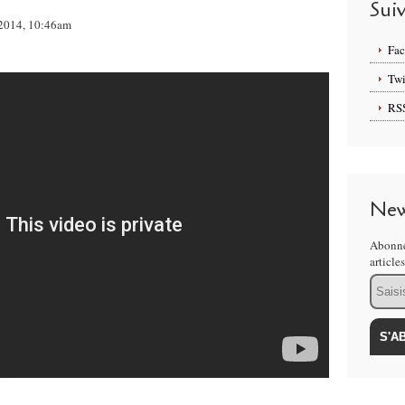
Sui
i 2014, 10:46am
Fa
Twi
RS
New
Abonne
article
Email