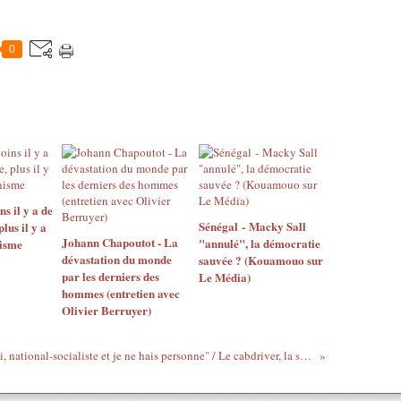
0
 il y a de
Sénégal - Macky Sall
us il y a
Johann Chapoutot - La
"annulé", la démocratie
isme
dévastation du monde
sauvée ? (Kouamouo sur
par les derniers des
Le Média)
hommes (entretien avec
Olivier Berruyer)
"Pas nazi, national-socialiste et je ne hais personne" / Le cabdriver, la svastika et le 1er amendement