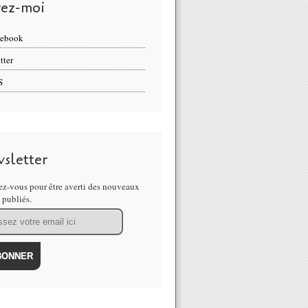
vez-moi
cebook
tter
S
sletter
z-vous pour être averti des nouveaux
s publiés.