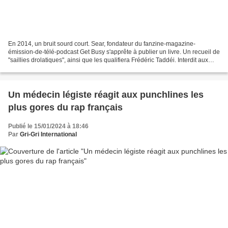
En 2014, un bruit sourd court. Sear, fondateur du fanzine-magazine-
émission-de-télé-podcast Get Busy s'apprête à publier un livre. Un recueil de
"saillies drolatiques", ainsi que les qualifiera Frédéric Taddéi. Interdit aux
bâtards regroupera le pire...
Un médecin légiste réagit aux punchlines les
plus gores du rap français
Publié le 15/01/2024 à 18:46
Par
Gri-Gri International