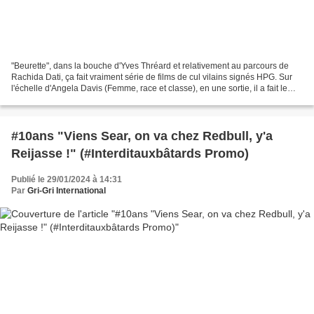
"Beurette", dans la bouche d'Yves Thréard et relativement au parcours de
Rachida Dati, ça fait vraiment série de films de cul vilains signés HPG. Sur
l'échelle d'Angela Davis (Femme, race et classe), en une sortie, il a fait le
plein de points. Jean-Marie...
#10ans "Viens Sear, on va chez Redbull, y'a
Reijasse !" (#Interditauxbâtards Promo)
Publié le 29/01/2024 à 14:31
Par
Gri-Gri International