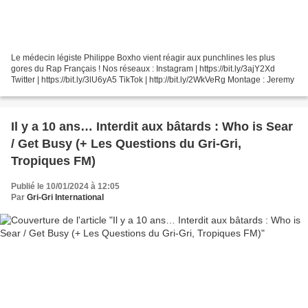
Le médecin légiste Philippe Boxho vient réagir aux punchlines les plus
gores du Rap Français ! Nos réseaux : Instagram | https://bit.ly/3ajY2Xd
Twitter | https://bit.ly/3lU6yA5 TikTok | http://bit.ly/2WkVeRg Montage : Jeremy
Il y a 10 ans… Interdit aux bâtards : Who is Sear
/ Get Busy (+ Les Questions du Gri-Gri,
Tropiques FM)
Publié le 10/01/2024 à 12:05
Par
Gri-Gri International