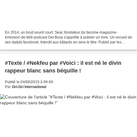
En 2014, un bruit sourd court. Sear, fondateur du fanzine-magazine-
émission-de-télé-podcast Get Busy s'apprête à publier un livre. Un recueil de
ses statuts facebook. Interdit aux bâtards en sera le titre. Publié par les
éditions du Gri-Gri, il sera distribué...
#Texte / #Nekfeu par #Voici : il est né le divin
rappeur blanc sans béquille !
Publié le 04/08/2015 à 09:00
Par
Gri-Gri International