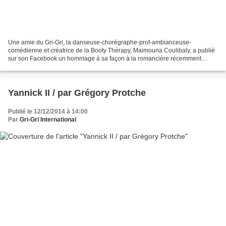
Une amie du Gri-Gri, la danseuse-chorégraphe-prof-ambianceuse-
comédienne et créatrice de la Booty Thérapy, Maimouna Coulibaly, a publié
sur son Facebook un hommage à sa façon à la romancière récemment
disparue Toni Morrisson. 12 août, 10:32 · 22 44 88...
Yannick II / par Grégory Protche
Publié le 12/12/2014 à 14:00
Par
Gri-Gri International