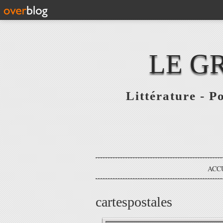
LE G
Littérature - P
ACC
cartespostales