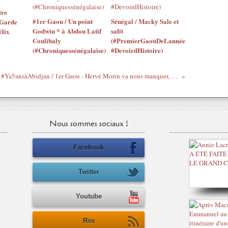
tre
#1er Gaou / Un point
Sénégal / Macky Sale et
 Garde
Godwin * à Abdou Latif
salit
élix
Coulibaly
(#PremierGaouDeLannée
(#Chroniquessénégalaise)
#DevoirdHistoire)
#Ya5ansàAbidjan / 1er Gaou - Hervé Morin va nous manquer, surtout à propos de la Côte d'Ivoire
Nous sommes sociaux !
Facebook
Twitter
Youtube
Rss