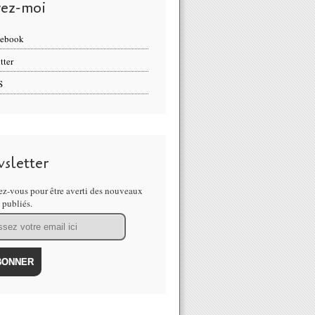
vez-moi
cebook
tter
S
sletter
z-vous pour être averti des nouveaux
s publiés.