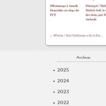
#Hommage à Amath
#Sénégal / Maî
Dansokho au siège du
Malick Sall, le
PCF
des siens, par F
Atchadé
#Poésie / Soro Guillaume a fui la France, par Léandre Sahiri
Archives
2025
2024
2023
2022