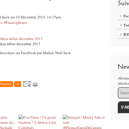
Sui
Fa
oël Seck sur 10 Décembre 2015, 14:15pm
es
,
#Francophonie
Twi
RS
akar début décembre 2015
e dénichées sur Facebook par Malick Noël Seck.
New
Abonne
article
Repost
0
Email