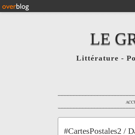
LE G
Littérature - P
ACC
#CartesPostales2 / D