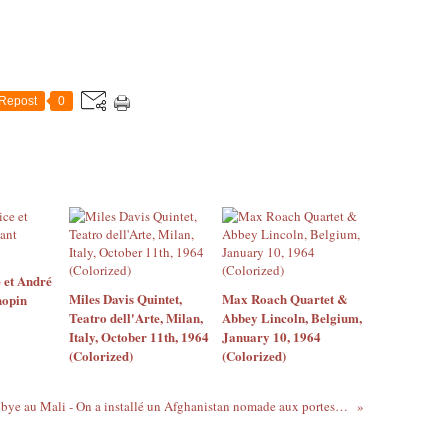
Repost
0
 et André
Miles Davis Quintet,
Max Roach Quartet &
hopin
Teatro dell'Arte, Milan,
Abbey Lincoln, Belgium,
Italy, October 11th, 1964
January 10, 1964
(Colorized)
(Colorized)
De la Libye au Mali - On a installé un Afghanistan nomade aux portes de la France - Michel Galy