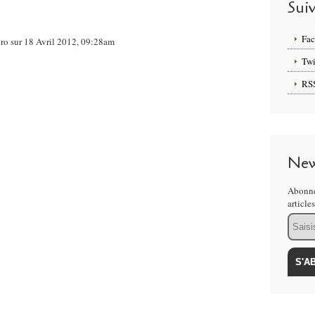
Sui
Fa
uro sur 18 Avril 2012, 09:28am
Twi
RS
New
Abonne
article
Email