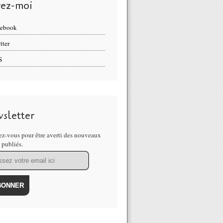
vez-moi
cebook
tter
S
sletter
z-vous pour être averti des nouveaux
s publiés.