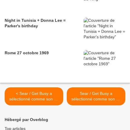
Night in Tunisia + Donna Lee =
Parker's birthday
Rome 27 octobre 1969
< Sear / Get Busy a
Sear / Get Busy a
sélectionné comme son du
sélectionné comme son du
jour... Semaine
jour... Semaine
"langoureux"
"langoureux" >
Hébergé par Overblog
Top articles