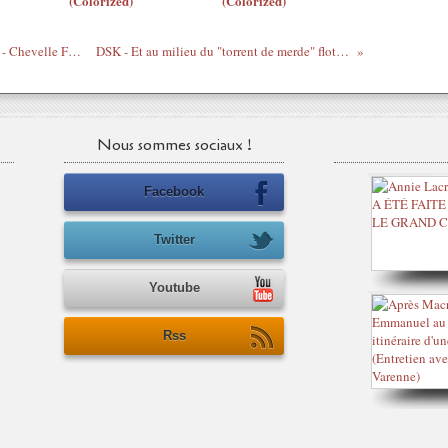
(Colorized)
(Colorized)
Les Dames du Reggae, par Princess Erika - Chevelle Franklin feat Beenie man "Dancehall Queen"
DSK - Et au milieu du "torrent de merde" flotte un colombin nommé Manuel Valls
Nous sommes sociaux !
Facebook
Twitter
Youtube
Rss