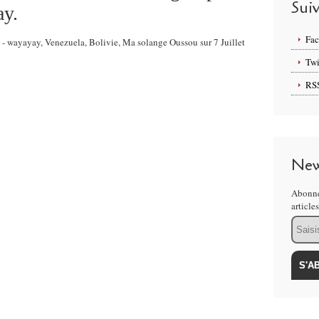
Sui
ay.
Fa
s - wayayay, Venezuela, Bolivie, Ma solange Oussou sur 7 Juillet
Twi
RS
New
Abonne
article
Email