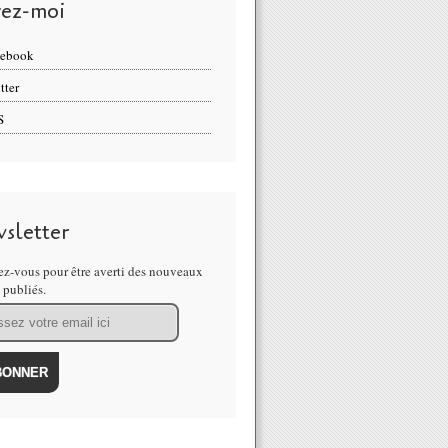
vez-moi
cebook
tter
S
sletter
z-vous pour être averti des nouveaux
s publiés.