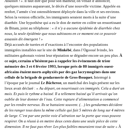
Assassin ! »
. Il faut dire que pour son malheur, on venait d’annoncer,
quelques minutes auparavant, le décès d’une nouvelle victime. Appelée en
renfort, l’armée s’est ostensiblement déployée dans la ville et ses environs.
Selon la version officielle, les immigrants seraient morts à la suite d’une
diarrhée. Une hypothèse qui a eu le don de mettre en colère un ressortissant
de Bitam, joint au téléphone :
« il n’y a aucune épidémie de diarrhée chez
nous, la seule épidémie que nous subissons en ce moment est ce pouvoir
assassin dit émergent ! »
Déjà accusés de tueries et d’exactions à l’encontre des populations
immigrées installées sur le site de
Minkébé
, dans l’Ogooué Ivindo, les
militaires gabonais voient leur réputation se dégrader encore un peu plus.
À
ce sujet, certains n’hésitent pas à rappeler les événements de triste
mémoire des 3 et 4 février 1993, lorsque près de 80 immigrés ouest-
africains étaient morts asphyxiés par des gaz lacrymogènes dans une
cellule de la brigade de gendarmerie de Gros-Bouquet.
Interrogé à
l’époque par le journal
Le Bûcheron
, un maréchal des logis présent sur les
lieux avait déclaré :
« Au départ, on nourrissait ces immigrés. Cela a duré un
mois. Et puis le rythme a baissé. Il a tellement baissé qu’il arrivait qu’on
oublie de leur donner de l’eau. Cette rupture d’alimentation a commencé
par les rendre nerveux. Ils se battaient souvent. (…) les gendarmes décident
de les ranger tous dans la même cellule qui fait 5 mètres de long sur 4 mètres
de large. C’est par une petite voie d’aération sur la porte que vous pouvez
respirer. On a réussi à en mettre deux cents dans une seule pièce de cette
dimension. Il ne faut pas rêver. Les plus faibles mouraient tout de suite »
À