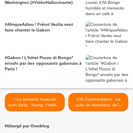
Washington (#VidéoHallucinante)
#AfriqueAdieu / Frérot Veolia veut
faire chanter le Gabon
#Gabon / L'hôtel Pozzo di Bongo*
envahi par des opposants gabonais à
Paris !
< La semaine musicale
100 Commentaires : La
avec Kelis : Young, Fresh N'
culte de blancheur, de la
New
beauté...En Asie aussi!!! >
Hébergé par Overblog