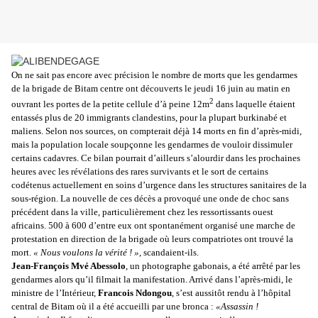
On ne sait pas encore avec précision le nombre de morts que les gendarmes
de la brigade de Bitam centre ont découverts le jeudi 16 juin au matin en
2
ouvrant les portes de la petite cellule d’à peine 12m
dans laquelle étaient
entassés plus de 20 immigrants clandestins, pour la plupart burkinabé et
maliens. Selon nos sources, on compterait déjà 14 morts en fin d’après-midi,
mais la population locale soupçonne les gendarmes de vouloir dissimuler
certains cadavres. Ce bilan pourrait d’ailleurs s’alourdir dans les prochaines
heures avec les révélations des rares survivants et le sort de certains
codétenus actuellement en soins d’urgence dans les structures sanitaires de la
sous-région. La nouvelle de ces décès a provoqué une onde de choc sans
précédent dans la ville, particulièrement chez les ressortissants ouest
africains. 500 à 600 d’entre eux ont spontanément organisé une marche de
protestation en direction de la brigade où leurs compatriotes ont trouvé la
mort.
« Nous voulons la vérité ! »
, scandaient-ils.
Jean-François Mvé Abessolo
, un photographe gabonais, a été arrêté par les
gendarmes alors qu’il filmait la manifestation. Arrivé dans l’après-midi, le
ministre de l’Intérieur,
Francois Ndongou
, s’est aussitôt rendu à l’hôpital
central de Bitam où il a été accueilli par une bronca :
«Assassin !