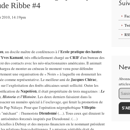
Sui
aude Ribbe #4
Fa
ier 2010, 14:19pm
Twi
RS
au
Ecole pratique des hautes
, un docile maître de conférences à l’
Yves Kamani
CRIF
'
, très officiellement chargé au
d'un bureau des
ir des contacts avec les néo-réactionnaires américains. Il animait
New
chargea de monter au créneau le moment venu pour défendre
crètement une organisation de « Noirs » à laquelle on donnerait les
Abonne
Jacques Chirac
imée comme représentative. Le meilleur ami de
,
article
 sur l’exploitation des forêts africaines serait sollicité. Outre les
Email
Napoléon
orification de
, il était propriétaire de trois magazines :
Le
),
Historia
et
l’Histoire
. Les deux derniers faisaient dans la
onsacrer un numéro spécial à l’esclavage, qui ferait la promotion de
Villepin-
 de Pap Ndiaye. Pour que l'opération négrophobique
Dieudonné
n "méchant" : l'humoriste
(…). Tous ceux qui diraient le
s antisémites forcenés inspirés par Dieudonné. (…)
ficielles à Debray et des moyens financiers en le nommant président
les relations franco-haïtiennes. La mission véritable était de