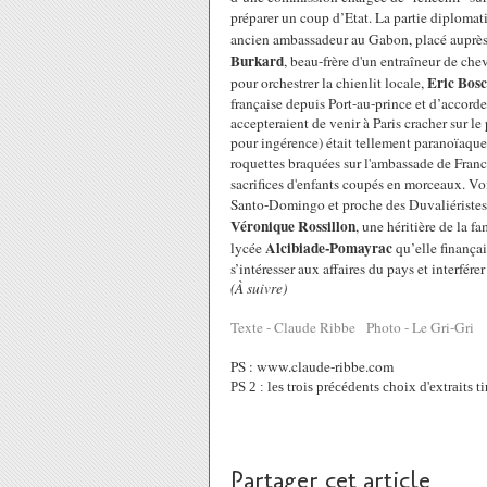
préparer un coup d’Etat. La partie diplomat
ancien ambassadeur au Gabon, placé auprès 
Burkard
, beau-frère d'un entraîneur de ch
Eric Bosc
pour orchestrer la chienlit locale,
française depuis Port-au-prince et d’accorde
accepteraient de venir à Paris cracher sur 
pour ingérence) était tellement paranoïaque 
roquettes braquées sur l'ambassade de Franc
sacrifices d'enfants coupés en morceaux. Voi
Santo-Domingo et proche des Duvaliéristes
Véronique Rossillon
, une héritière de la f
Alcibiade-Pomayrac
lycée
qu’elle finançai
s’intéresser aux affaires du pays et interfére
(À suivre)
Texte - Claude Ribbe Photo - Le Gri-Gri
PS : www.claude-ribbe.com
PS 2 : les trois précédents choix d'extraits 
Partager cet article