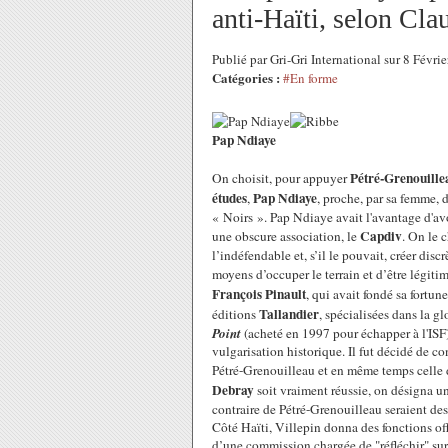
anti-Haïti, selon Cl
Publié par Gri-Gri International sur 8 Févr
Catégories :
#En forme
Pap Ndiaye
Pétré-Grenouille
On choisit, pour appuyer
études
Pap Ndiaye
,
, proche, par sa femme, d
« Noirs ». Pap Ndiaye avait l'avantage d'avo
Capdiv
une obscure association, le
. On le 
l’indéfendable et, s’il le pouvait, créer dis
moyens d’occuper le terrain et d’être légit
François Pinault
, qui avait fondé sa fortune
Tallandier
éditions
, spécialisées dans la gl
Point
(acheté en 1997 pour échapper à l'ISF
vulgarisation historique. Il fut décidé de c
Pétré-Grenouilleau et en même temps celle
Debray
soit vraiment réussie, on désigna u
contraire de Pétré-Grenouilleau seraient de
Côté Haïti, Villepin donna des fonctions of
d’une commission chargée de "réfléchir" sur 