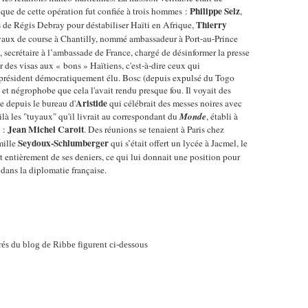
Philippe Selz
ique de cette opération fut confiée à trois hommes :
,
Thierry
de Régis Debray pour déstabiliser Haïti en Afrique,
evaux de course à Chantilly, nommé ambassadeur à Port-au-Prince
, secrétaire à l’ambassade de France, chargé de désinformer la presse
r des visas aux « bons » Haïtiens, c'est-à-dire ceux qui
le président démocratiquement élu. Bosc (depuis expulsé du Togo
et négrophobe que cela l'avait rendu presque fou. Il voyait des
Aristide
e depuis le bureau d'
qui célébrait des messes noires avec
là les "tuyaux" qu'il livrait au correspondant du
Monde
, établi à
Jean Michel Caroit
 :
. Des réunions se tenaient à Paris chez
Seydoux-Schlumberger
amille
qui s’était offert un lycée à Jacmel, le
t entièrement de ses deniers, ce qui lui donnait une position pour
r dans la diplomatie française.
tirés du blog de Ribbe figurent ci-dessous