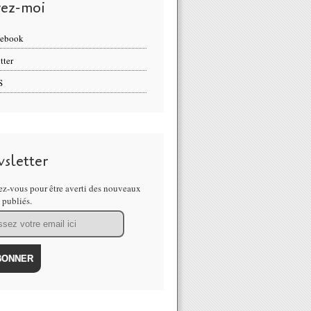
vez-moi
cebook
tter
S
sletter
z-vous pour être averti des nouveaux
s publiés.