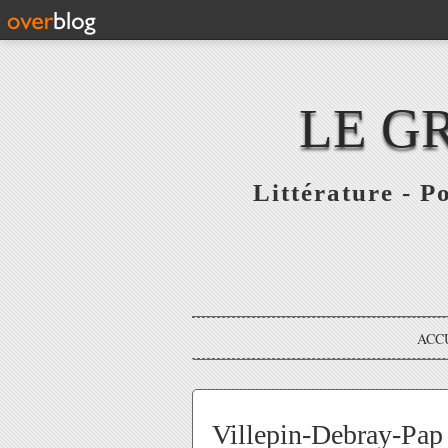
LE G
Littérature - P
ACC
Villepin-Debray-Pap 