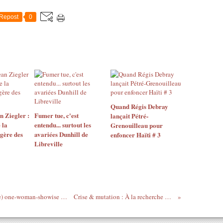
Repost
0
Quand Régis Debray
n Ziegler :
Fumer tue, c'est
lançait Pétré-
 la
entendu... surtout les
Grenouilleau pour
ngère des
avariées Dunhill de
enfoncer Haïti # 3
Libreville
Mado la Niçoise (& Patson en embuscade) one-woman-showise au Splendid pour Haïti
Crise & mutation : À la recherche de la verticalité