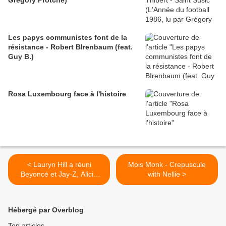
Grégory Protche)
Les papys communistes font de la
résistance - Robert BIrenbaum (feat.
Guy B.)
Rosa Luxembourg face à l'histoire
< Lauryn Hill a réuni
Mois Monk - Crepuscule
Beyoncé et Jay-Z, Alicia
with Nellie >
Keys enceinte et son mari
Swizz Beatz, sans oublier
Mary J. Blige, Chris Rock et
Hébergé par Overblog
John Legend
Top articles