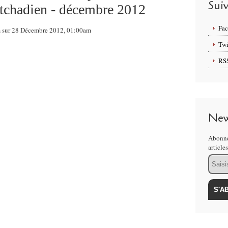
Sui
t tchadien - décembre 2012
Fa
om sur 28 Décembre 2012, 01:00am
Twi
RS
New
Abonne
article
Email