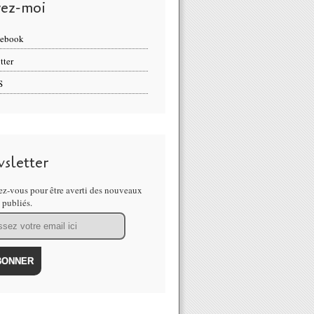
vez-moi
cebook
tter
S
sletter
z-vous pour être averti des nouveaux
s publiés.