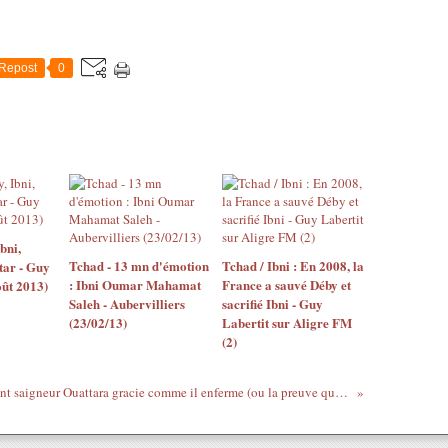
Repost
0
bni,
Tchad - 13 mn d'émotion
Tchad / Ibni : En 2008, la
tar - Guy
: Ibni Oumar Mahamat
France a sauvé Déby et
ût 2013)
Saleh - Aubervilliers
sacrifié Ibni - Guy
(23/02/13)
Labertit sur Aligre FM
(2)
L'obéissant saigneur Ouattara gracie comme il enferme (ou la preuve que Lobognon n'est pas intelligent)